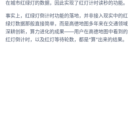
在城市红绿灯的数据，因此实现了红灯计时读秒的功能。
事实上，红绿灯倒计时功能的落地，并非接入现实中的红
绿灯数据那般直接简单，而是高德地图多年来在交通领域
深耕创新，算力进化的成果——用户在高德地图中看到的
红灯倒计时，以及红灯等待轮数，都是“算”出来的结果。