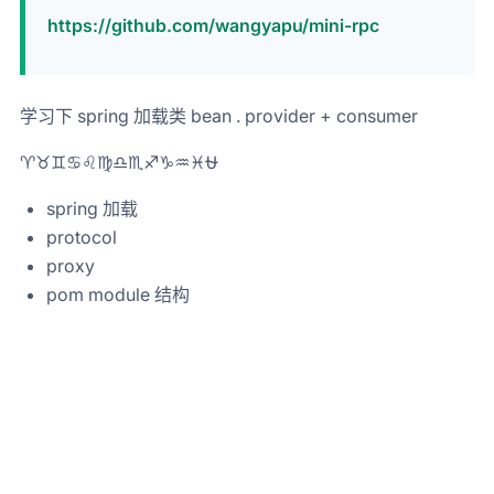
https://github.com/wangyapu/mini-rpc
学习下 spring 加载类 bean . provider + consumer
♈♉♊♋♌♍♎♏♐♑♒♓⛎
spring 加载
protocol
proxy
pom module 结构