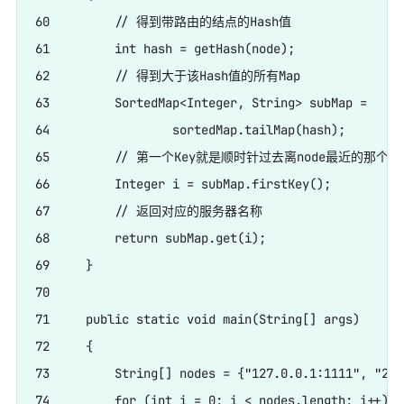
60         // 得到带路由的结点的Hash值

61         int hash = getHash(node);

62         // 得到大于该Hash值的所有Map

63         SortedMap<Integer, String> subMap = 

64                 sortedMap.tailMap(hash);

65         // 第一个Key就是顺时针过去离node最近的那个结
66         Integer i = subMap.firstKey();

67         // 返回对应的服务器名称

68         return subMap.get(i);

69     }

70     

71     public static void main(String[] args)

72     {

73         String[] nodes = {"127.0.0.1:1111", "221
74         for (int i = 0; i < nodes.length; i++)
