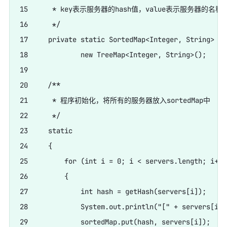
15      * key表示服务器的hash值，value表示服务器的名称

16      */

17     private static SortedMap<Integer, String> so
18             new TreeMap<Integer, String>();

19     

20     /**

21      * 程序初始化，将所有的服务器放入sortedMap中

22      */

23     static

24     {

25         for (int i = 0; i < servers.length; i++)

26         {

27             int hash = getHash(servers[i]);

28             System.out.println("[" + servers[
29             sortedMap.put(hash, servers[i]);
