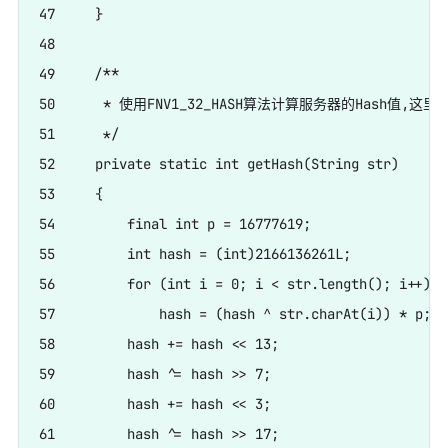
47     }

48     

49     /**

50      * 使用FNV1_32_HASH算法计算服务器的Hash值,
51      */

52     private static int getHash(String str)

53     {

54         final int p = 16777619;

55         int hash = (int)2166136261L;

56         for (int i = 0; i < str.length(); i++)

57             hash = (hash ^ str.charAt(i)) * p;

58         hash += hash << 13;

59         hash ^= hash >> 7;

60         hash += hash << 3;

61         hash ^= hash >> 17;
