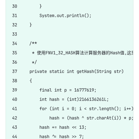
30         }

31         System.out.println();

32     }

33     

34     /**

35      * 使用FNV1_32_HASH算法计算服务器的Hash值,
36      */

37     private static int getHash(String str)

38     {

39         final int p = 16777619;

40         int hash = (int)2166136261L;

41         for (int i = 0; i < str.length(); i++)

42             hash = (hash ^ str.charAt(i)) * p;

43         hash += hash << 13;

44         hash ^= hash >> 7;
