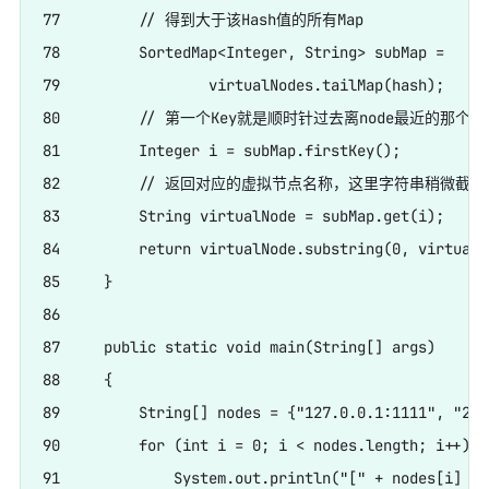
77         // 得到大于该Hash值的所有Map

78         SortedMap<Integer, String> subMap = 

79                 virtualNodes.tailMap(hash);

80         // 第一个Key就是顺时针过去离node最近的那个结
81         Integer i = subMap.firstKey();

82         // 返回对应的虚拟节点名称，这里字符串稍微截取
83         String virtualNode = subMap.get(i);

84         return virtualNode.substring(0, virtualN
85     }

86     

87     public static void main(String[] args)

88     {

89         String[] nodes = {"127.0.0.1:1111", "221
90         for (int i = 0; i < nodes.length; i++)

91             System.out.println("[" + nodes[i] +