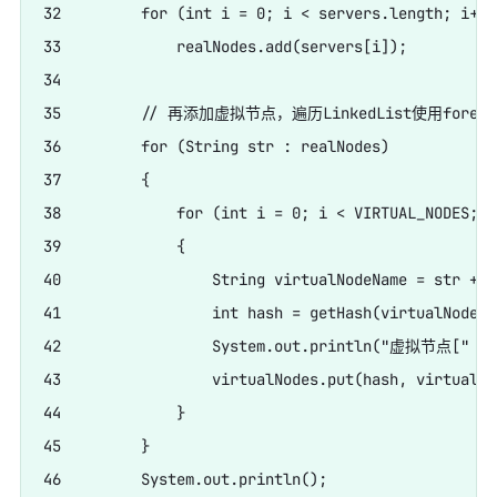
32         for (int i = 0; i < servers.length; i++)

33             realNodes.add(servers[i]);

34         

35         // 再添加虚拟节点，遍历LinkedList使用fore
36         for (String str : realNodes)

37         {

38             for (int i = 0; i < VIRTUAL_NODES; i+
39             {

40                 String virtualNodeName = str + "
41                 int hash = getHash(virtualNodeNam
42                 System.out.println("虚拟节点[" + 
43                 virtualNodes.put(hash, virtualNo
44             }

45         }

46         System.out.println();
