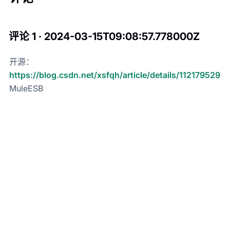
评论 1 · 2024-03-15T09:08:57.778000Z
开源：
https://blog.csdn.net/xsfqh/article/details/112179529
MuleESB