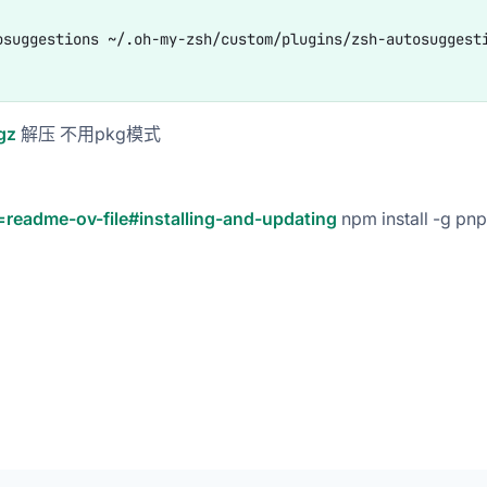
suggestions ~/.oh-my-zsh/custom/plugins/zsh-autosuggesti
gz
解压 不用pkg模式
readme-ov-file#installing-and-updating
npm install -g pn