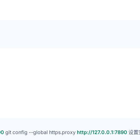
90
git config --global https.proxy
http://127.0.0.1:7890
设置完