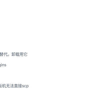
ner 替代。卸载用它
gins
跳板机无法直接scp