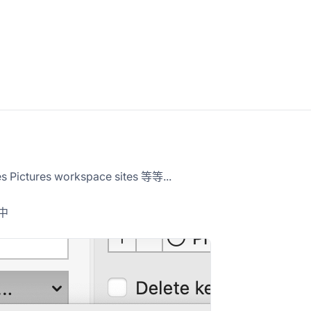
tures workspace sites 等等...
盘中