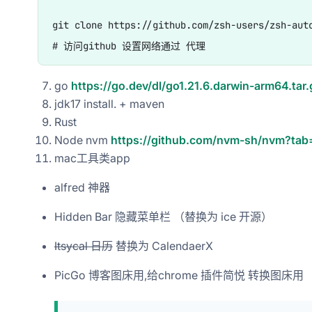
git clone https://github.com/zsh-users/zsh-auto
go
https://go.dev/dl/go1.21.6.darwin-arm64.tar.
jdk17 install. + maven
Rust
Node nvm
https://github.com/nvm-sh/nvm?tab=
mac工具类app
alfred 神器
Hidden Bar 隐藏菜单栏 （替换为 ice 开源）
Itsycal 日历
替换为 CalendaerX
PicGo 博客图床用,给chrome 插件简悦 转换图床用