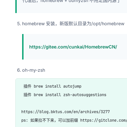
代理后，homebrew + obmyzsh 不用走国内源了
homebrew 安装，新版默认目录为/opt/homebrew
https://gitee.com/cunkai/HomebrewCN/
oh-my-zsh
 插件 brew install autojump

 插件 brew install zsh-autosuggestions 

https://blog.bktus.com/en/archives/3277

ps: 如果拉不下来，可以加前缀 https://gitclone.com/gith