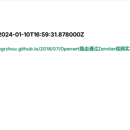
2024-01-10T16:59:31.878000Z
/engrzhou.github.io/2018/07/Openwrt路由通过Zerotier组