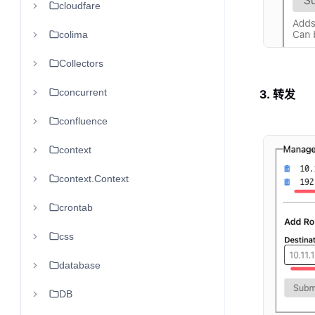
cloudfare
colima
Collectors
concurrent
3. 转发
confluence
context
context.Context
crontab
css
database
DB