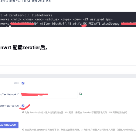
tier-cli listnetworks
nwrt 配置zerotier后，