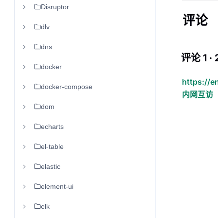
Disruptor
评论
dlv
dns
评论 1 · 
docker
https:/
docker-compose
内网互访
dom
echarts
el-table
elastic
element-ui
elk