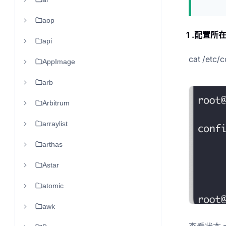
aop
1 .配置所
api
cat /etc/c
AppImage
arb
Arbitrum
arraylist
arthas
Astar
atomic
awk