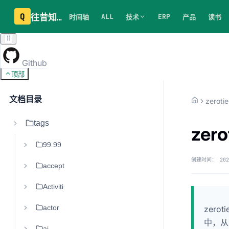
Q
往昔知识库
ALL
ERP
时间轴
技术
产品
读书
Github
顶部
文档目录
zerotie
tags
zer
99.99
创建时间：
202
accept
Activiti
actor
zer
中，从
ai