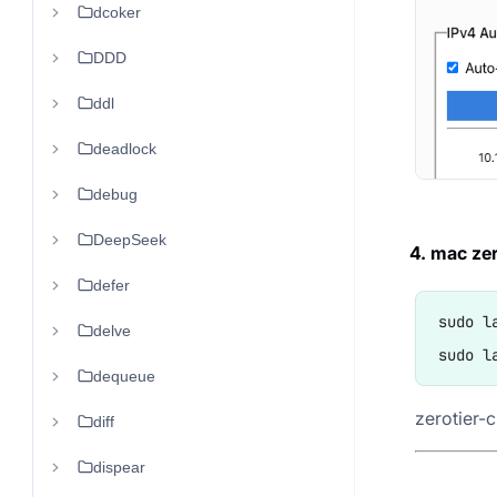
dcoker
DDD
ddl
deadlock
debug
DeepSeek
4. mac z
defer
sudo l
delve
dequeue
zerotier-c
diff
dispear