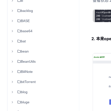
查看状态 zero
B
backlog
BASE
base64
2. 本来ope
bat
bean
BeanUtils
BiliNote
bitTorrent
blog
bluge