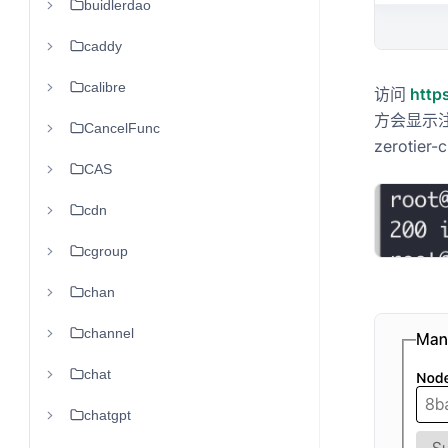
buidlerdao
caddy
calibre
访问
http
方会显示
CancelFunc
zerotier-
CAS
cdn
cgroup
chan
channel
chat
chatgpt