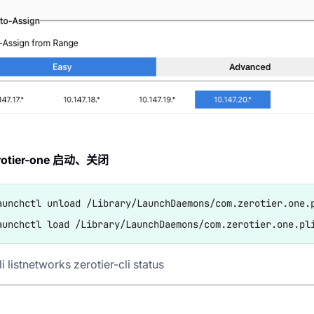
erotier-one 启动、关闭
aunchctl unload /Library/LaunchDaemons/com.zerotier.one.p
li listnetworks zerotier-cli status