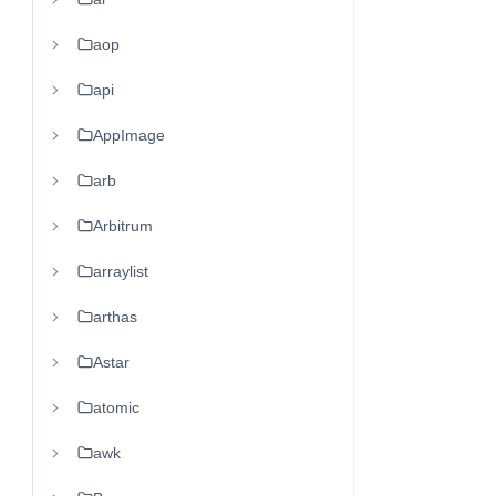
aop
api
AppImage
arb
Arbitrum
arraylist
arthas
Astar
atomic
awk