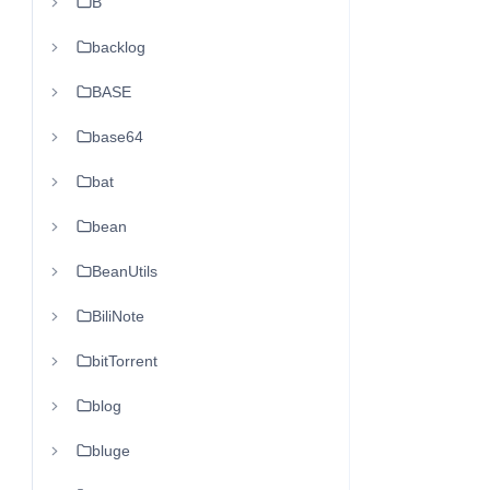
B
backlog
BASE
base64
bat
bean
BeanUtils
BiliNote
bitTorrent
blog
bluge