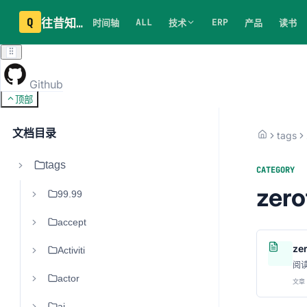
Q
往昔知识库
ALL
ERP
时间轴
技术
产品
读书
Github
顶部
文档目录
tags
tags
CATEGORY
zero
99.99
accept
ze
Activiti
阅
actor
文章 
ai