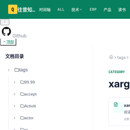
Q
往昔知识库
ALL
ERP
时间轴
技术
产品
读书
Github
顶部
文档目录
tags
tags
CATEGORY
xar
99.99
accept
x
Activiti
阅
actor
文章 
ai