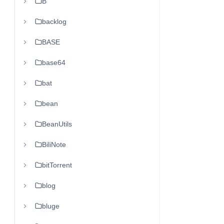
B
backlog
BASE
base64
bat
bean
BeanUtils
BiliNote
bitTorrent
blog
bluge