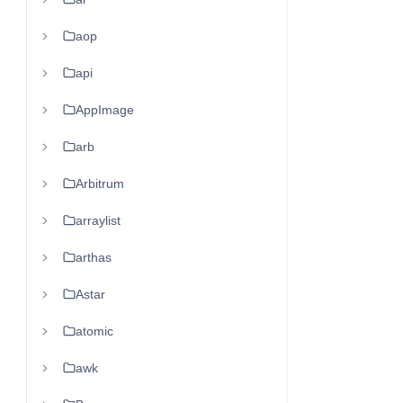
aop
api
AppImage
arb
Arbitrum
arraylist
arthas
Astar
atomic
awk