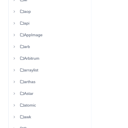
aop
api
AppImage
arb
Arbitrum
arraylist
arthas
Astar
atomic
awk