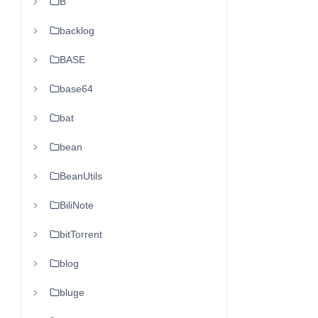
B
backlog
BASE
base64
bat
bean
BeanUtils
BiliNote
bitTorrent
blog
bluge