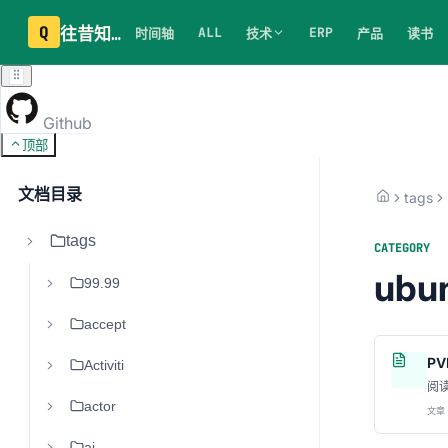
Q
往昔知识库
ALL
ERP
时间轴
技术
产品
读书
Github
顶部
文档目录
tags
tags
CATEGORY
ubu
99.99
accept
P
Activiti
阅
actor
文章 
ai