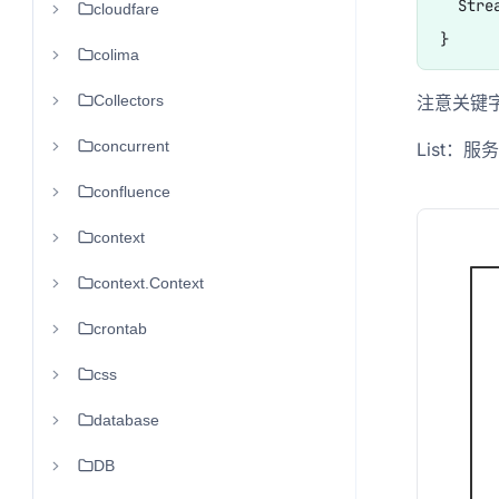
  Stre
cloudfare
colima
Collectors
注意关键字
concurrent
List：服
confluence
context
context.Context
crontab
css
database
DB