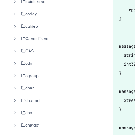
buidlerdao
    rp
caddy
}

calibre
CancelFunc
messag
CAS
  strin
cdn
  int32
}

cgroup
chan
messag
  Stre
channel
}

chat
chatgpt
messag