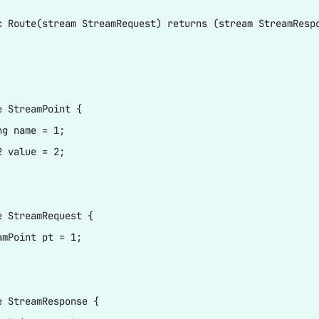
c Route(stream StreamRequest) returns (stream StreamRespo
e StreamPoint {

g name = 1;

 value = 2;

e StreamRequest {

amPoint pt = 1;

e StreamResponse {
