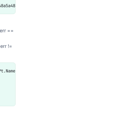
 err ==
err !=