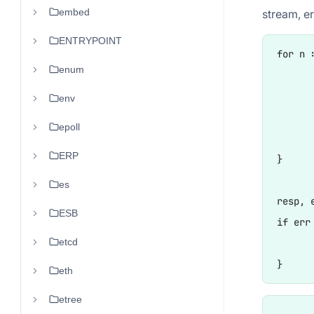
embed
stream, er
ENTRYPOINT
for n 
enum
	err := stream.Send
	if err != nil
env
		ret
epoll
	}
ERP
}

es
resp, 
ESB
if err 
etcd
	return e
eth
etree