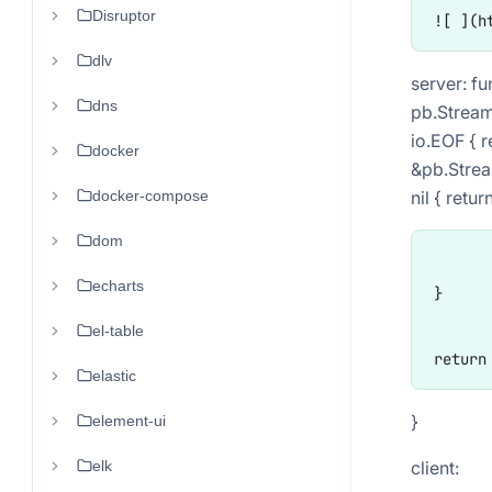
Disruptor
dlv
server: f
dns
pb.StreamS
io.EOF { 
docker
&pb.Strea
docker-compose
nil { retur
dom
	log.Printf("stream.Recv pt.name: %s, pt.value: %d", r.Pt.Name,
echarts
}

el-table
elastic
}
element-ui
elk
client: