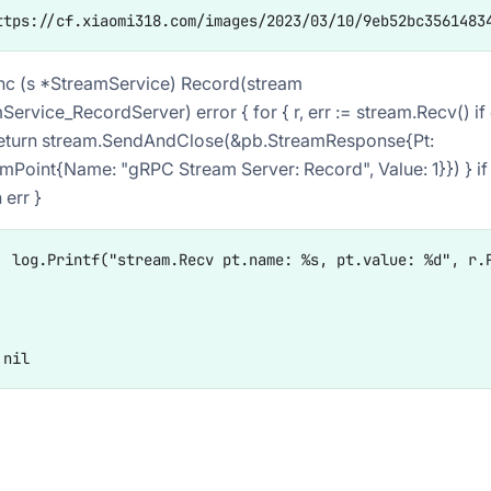
unc (s *StreamService) Record(stream
ervice_RecordServer) error { for { r, err := stream.Recv() if
return stream.SendAndClose(&pb.StreamResponse{Pt:
mPoint{Name: "gRPC Stream Server: Record", Value: 1}}) } if 
n err }
 r.Pt.Value)
