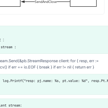
 ：

tream.Send(&pb.StreamResponse client: for { resp, err :=
() if err == io.EOF { break } if err != nil { return err }
sp.Pt.Value)

ent stream:
