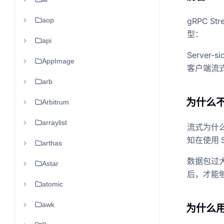
aop
gRPC S
型：
api
Server-s
AppImage
客户端流式 R
arb
为什么不用
Arbitrum
arraylist
流式为什么
知在使用 S
arthas
数据包过
Astar
后，才能
atomic
awk
为什么用 