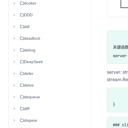
dcoker
DDD
ddl
deadlock
关键函数
debug
DeepSeek
server: s
defer
stream.Recv
delve
	log.Printf("resp: pj.name: %s, pt.value: %d", resp.Pt.Name, re
dequeue
diff
dispear
### cli