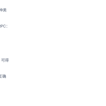
三种类
 RPC：
，可得
正确
）