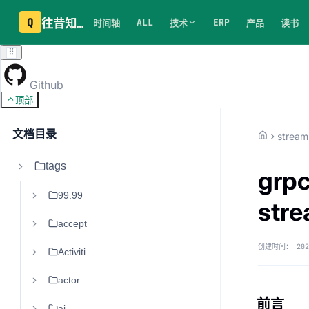
Q
往昔知识库
ALL
ERP
时间轴
技术
产品
读书
Github
顶部
文档目录
stream
tags
grp
99.99
str
accept
创建时间：
202
Activiti
actor
前言
ai