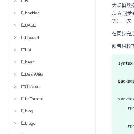
B
大规模数据
从 A 同
backlog
等）。这
BASE
在同步完
base64
两者相较下
bat
bean
syntax 
BeanUtils
package
BiliNote
bitTorrent
servic
    rp
blog
bluge
    rp