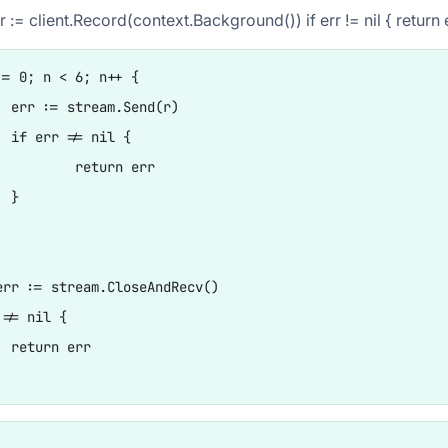
r := client.Record(context.Background()) if err != nil { return e
:= 0; n < 6; n++ {

(r)

 {

urn err



err := stream.CloseAndRecv()

!= nil {

rr
