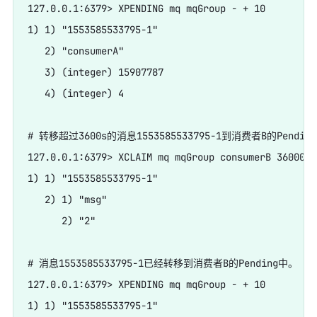
127.0.0.1:6379> XPENDING mq mqGroup - + 10

1) 1) "1553585533795-1"

   2) "consumerA"

   3) (integer) 15907787

   4) (integer) 4

# 转移超过3600s的消息1553585533795-1到消费者B的Pending
127.0.0.1:6379> XCLAIM mq mqGroup consumerB 3600000
1) 1) "1553585533795-1"

   2) 1) "msg"

      2) "2"

# 消息1553585533795-1已经转移到消费者B的Pending中。

127.0.0.1:6379> XPENDING mq mqGroup - + 10

1) 1) "1553585533795-1"
