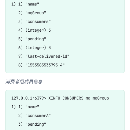
1) 1) "name"

   2) "mqGroup"

   3) "consumers"

   4) (integer) 3

   5) "pending"

   6) (integer) 3

   7) "last-delivered-id"

消费者组成员信息
127.0.0.1:6379> XINFO CONSUMERS mq mqGroup

1) 1) "name"

   2) "consumerA"

   3) "pending"
