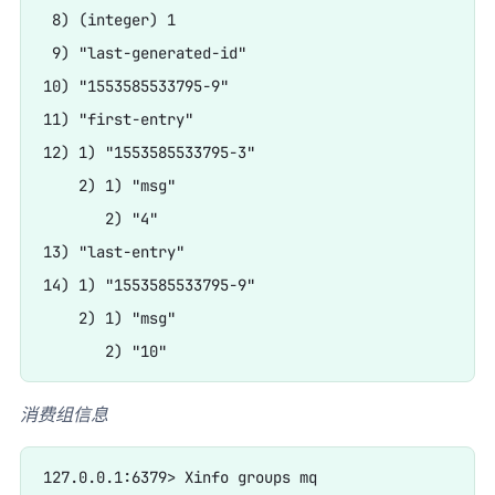
 8) (integer) 1

 9) "last-generated-id"

10) "1553585533795-9"

11) "first-entry"

12) 1) "1553585533795-3"

    2) 1) "msg"

       2) "4"

13) "last-entry"

14) 1) "1553585533795-9"

    2) 1) "msg"

消费组信息
127.0.0.1:6379> Xinfo groups mq
