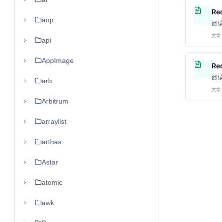
Re
aop
阅
文章 
api
AppImage
Re
阅
arb
文章 
Arbitrum
arraylist
arthas
Astar
atomic
awk