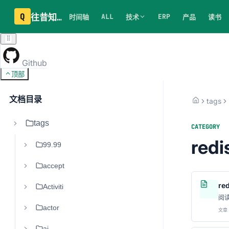
Q
往昔知识库
ALL
ERP
时间轴
技术
产品
读书
Github
顶部
文档目录
tags
tags
CATEGORY
redi
99.99
accept
re
Activiti
阅
actor
文章 
ai