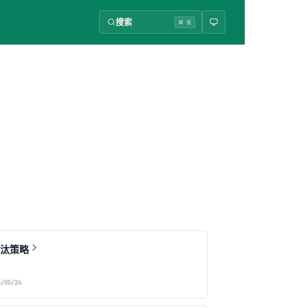
搜索
⌘ K
 淘汰策略
/05/24