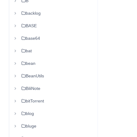
B
backlog
BASE
base64
bat
bean
BeanUtils
BiliNote
bitTorrent
blog
bluge