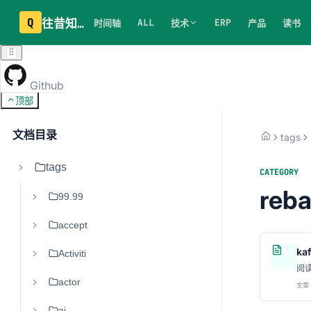
Q
往昔知识库
ALL
ERP
时间轴
技术
产品
读书
Github
顶部
文档目录
tags
tags
CATEGORY
reba
99.99
accept
ka
Activiti
阅
actor
文章 
ai