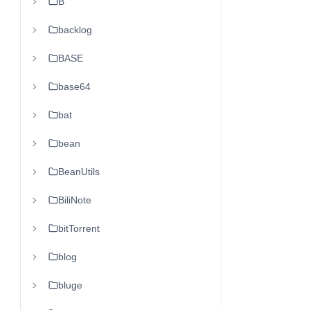
B
backlog
BASE
base64
bat
bean
BeanUtils
BiliNote
bitTorrent
blog
bluge