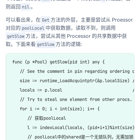
则返回
。
nil
可以看出来，在
方法的外层，主要是尝试从 Proessor
Get
对应的
中获取数据，读取不到，则调用
poolLocal
方法，尝试从其他 Processor 的共享数据中获
getSlow
取。下面来看
方法的逻辑:
getSlow
func (p *Pool) getSlow(pid int) any {

   // See the comment in pin regarding ordering of 
   size := runtime_LoadAcquintptr(&p.localSize) // 
   locals := p.local                            // 
   // Try to steal one element from other procs.

   for i := 0; i < int(size); i++ {

      // 获取poolLocal

      l := indexLocal(locals, (pid+i+1)%int(size))

      // poolLocal中的shared是一个无锁队列，无需加