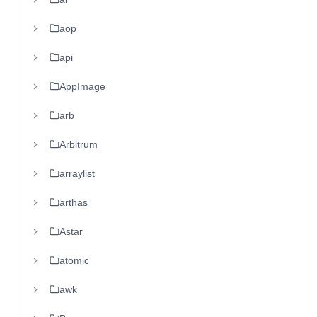
aop
api
AppImage
arb
Arbitrum
arraylist
arthas
Astar
atomic
awk