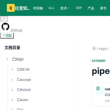
Q
往昔知识库
ALL
ERP
时间轴
技术
产品
读书
Github
顶部
文档目录
tags
tags
CATEGORY
pipe
99.99
accept
ne
Activiti
阅
actor
文章 
ai