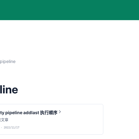
pipeline
line
tty pipeline addlast 执行顺序
读文章
· 2022/11/17