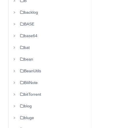
B
backlog
BASE
base64
bat
bean
BeanUtils
BiliNote
bitTorrent
blog
bluge