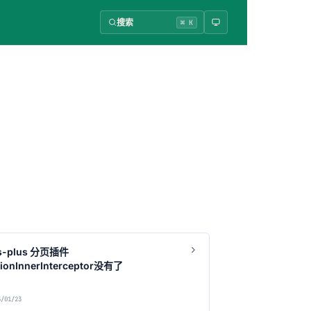
搜索
⌘ K
is-plus 分页插件
tionInnerInterceptor没有了
/01/23