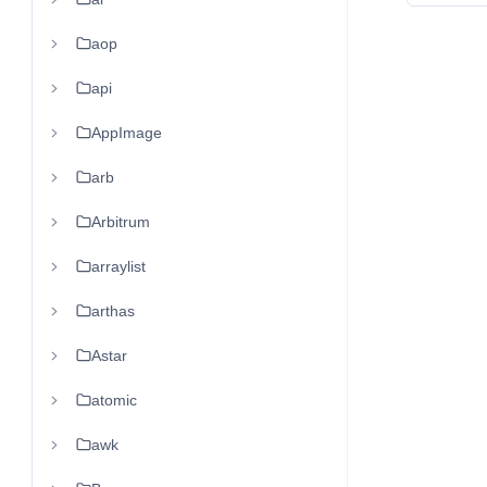
aop
api
AppImage
arb
Arbitrum
arraylist
arthas
Astar
atomic
awk