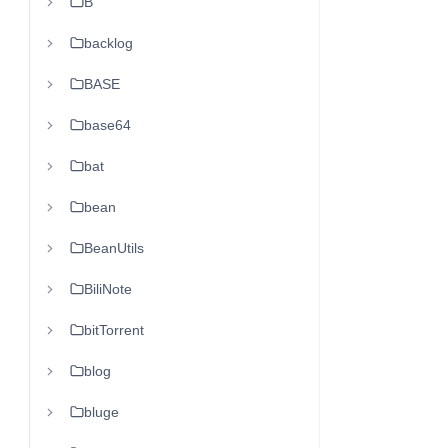
B
backlog
BASE
base64
bat
bean
BeanUtils
BiliNote
bitTorrent
blog
bluge