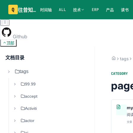
Q
往昔知识库
ALL
ERP
时间轴
技术
产品
读书
Github
顶部
文档目录
tags
tags
CATEGORY
pag
99.99
accept
my
Activiti
阅
actor
文章 
ai