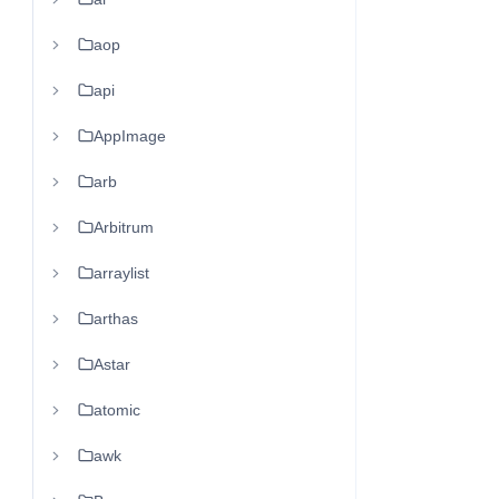
aop
api
AppImage
arb
Arbitrum
arraylist
arthas
Astar
atomic
awk