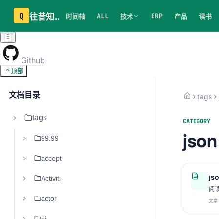
Q
往昔知识库
ALL
ERP
时间轴
技术
产品
读书
Github
顶部
文档目录
tags
tags
CATEGORY
json
99.99
accept
j
Activiti
阅
actor
文章 
ai