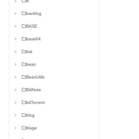
B
backlog
BASE
base64
bat
bean
BeanUtils
BiliNote
bitTorrent
blog
bluge