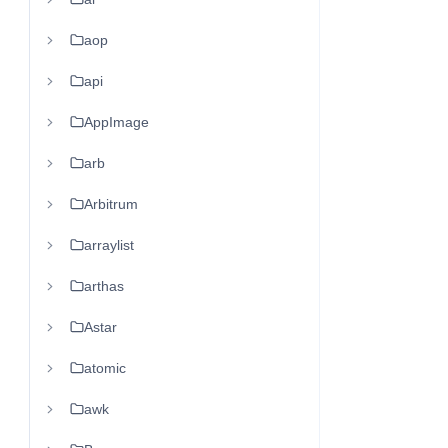
aop
api
AppImage
arb
Arbitrum
arraylist
arthas
Astar
atomic
awk