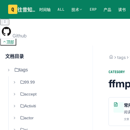
Q
往昔知识库
ALL
ERP
时间轴
技术
产品
读书
Github
顶部
文档目录
tags
tags
CATEGORY
ffm
99.99
accept
常
Activiti
阅
actor
文章 
ai