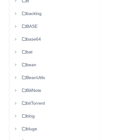
B
backlog
BASE
base64
bat
bean
BeanUtils
BiliNote
bitTorrent
blog
bluge