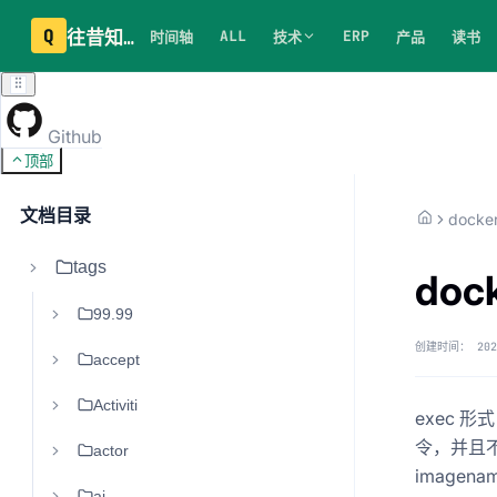
Q
往昔知识库
ALL
ERP
时间轴
技术
产品
读书
Github
顶部
文档目录
docke
tags
do
99.99
创建时间：
202
accept
Activiti
exec 形式
令，并且不
actor
imagename
ai