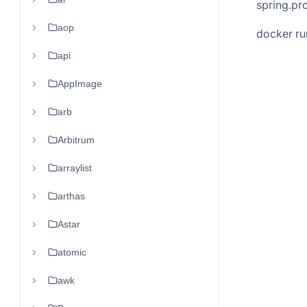
spring.pr
aop
docke
api
AppImage
arb
Arbitrum
arraylist
arthas
Astar
atomic
awk