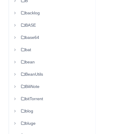
B
backlog
BASE
base64
bat
bean
BeanUtils
BiliNote
bitTorrent
blog
bluge