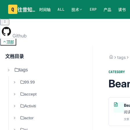
Q
往昔知识库
ALL
ERP
时间轴
技术
产品
读书
Github
顶部
文档目录
tags
tags
CATEGORY
Bean
99.99
accept
Be
Activiti
阅
actor
文章 
ai