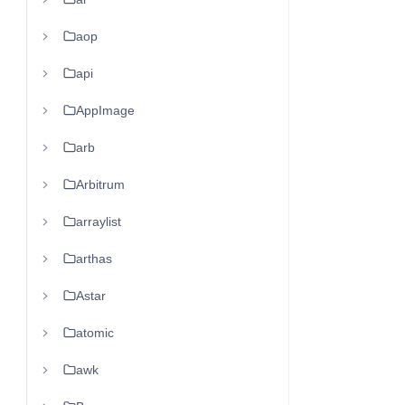
aop
api
AppImage
arb
Arbitrum
arraylist
arthas
Astar
atomic
awk