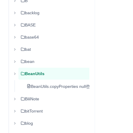
B
backlog
BASE
base64
bat
bean
BeanUtils
BeanUtils.copyProperties null也会覆盖 复制过去
BiliNote
bitTorrent
blog