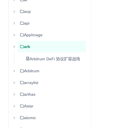
aop
api
AppImage
arb
Arbitrum DeFi 协议扩容战场
Arbitrum
arraylist
arthas
Astar
atomic