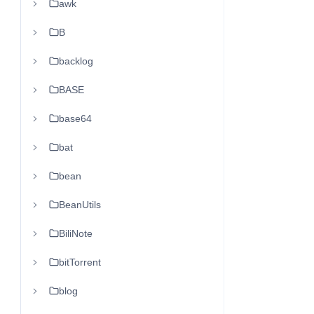
awk
B
backlog
BASE
base64
bat
bean
BeanUtils
BiliNote
bitTorrent
blog