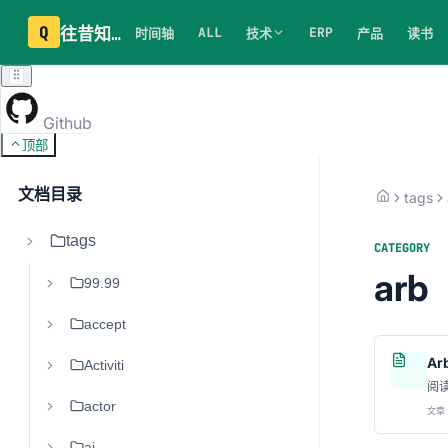
Q
往昔知识库
ALL
ERP
时间轴
技术
产品
读书
Github
顶部
文档目录
tags
tags
CATEGORY
arb
99.99
accept
Ar
Activiti
阅
actor
文章 
ai