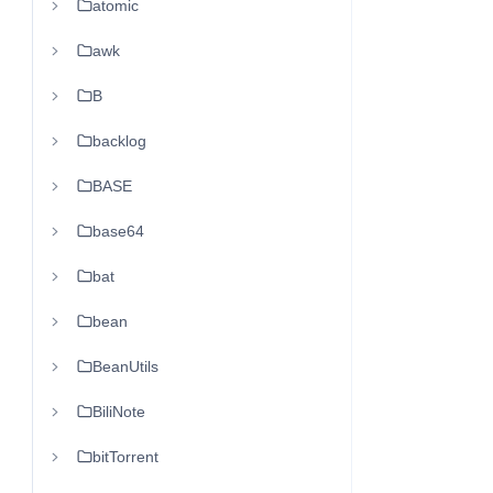
atomic
awk
B
backlog
BASE
base64
bat
bean
BeanUtils
BiliNote
bitTorrent