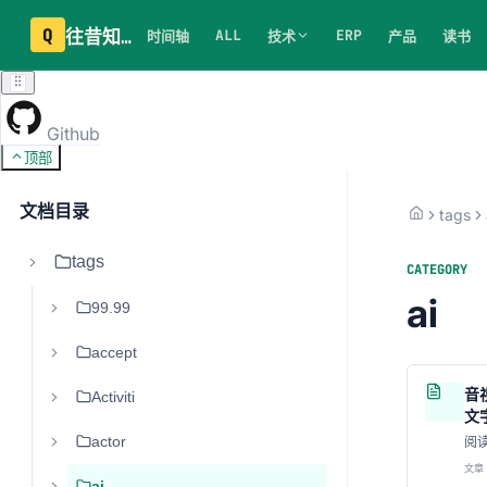
Q
往昔知识库
ALL
ERP
时间轴
技术
产品
读书
Github
顶部
文档目录
tags
tags
CATEGORY
ai
99.99
accept
音
Activiti
文
actor
阅
文章 
ai