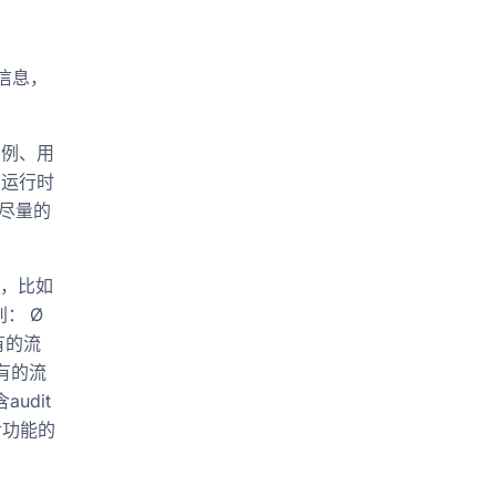
’信息，
程实例、用
的运行时
尽量的
数据，比如
： Ø
有的流
所有的流
udit
对功能的