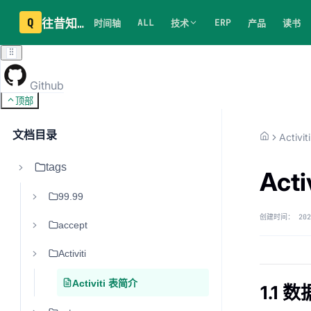
Q
往昔知识库
ALL
ERP
时间轴
技术
产品
读书
Github
顶部
文档目录
Activiti
tags
Act
99.99
创建时间：
202
accept
Activiti
Activiti 表简介
1.1