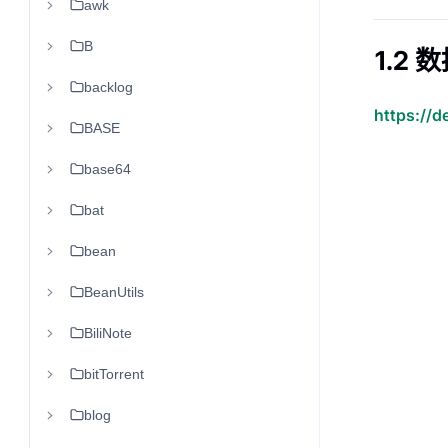
awk
B
1.2
backlog
https://d
BASE
base64
bat
bean
BeanUtils
BiliNote
bitTorrent
blog