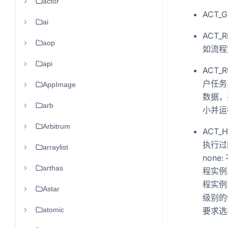
actor
ACT_
ai
ACT_
aop
如流程
api
ACT_
户任务
AppImage
数据，
arb
小并运
Arbitrum
ACT_
执行过
arraylist
none
arthas
程实例、
程实例
Astar
级别的
atomic
要求选