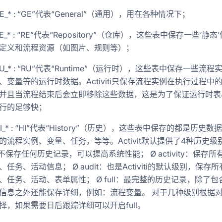
GE_* : “GE”代表“General”（通用），用在各种情况下；
RE_* : “RE”代表“Repository”（仓库），这些表中保存一些‘静态
定义和流程资源（如图片、规则等）；
RU_* : “RU”代表“Runtime”（运行时），这些表中保存一些流
、变量等的运行时数据。Activiti只保存流程实例在执行过程中
并且当流程结束后会立即移除这些数据，这是为了保证运行时表
行的足够快；
HI_* : “HI”代表“History”（历史），这些表中保存的都是历史
的流程实例、变量、任务，等等。Activit默认提供了4种历史级别
: 不保存任何历史记录，可以提高系统性能； Ø activity：保存所
任务、活动信息； Ø audit：也是Activiti的默认级别，保存
、任务、活动、表单属性； Ø full：最完整的历史记录，除了包含a
信息之外还能保存详细，例如：流程变量。 对于几种级别根据
择，如果需要日后跟踪详细可以开启full。