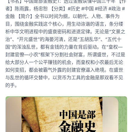
【书名】中国是部金融史1：透过金融读懂中国三千年 【作
者】陈雨露，杨忠恕 【分类】#历史 #中国 #经济 #政治 #
金融 【简介】全书以时间为纲，以朝代、人物、事件为
目，围绕金融实践这个核心，用生动诙谐的语言，条分缕
析中华文明进程中的盛衰密码和进退定律。无论是“文景之
治”、“开元盛世”的海晏河清，还是“五胡乱华”、“五代十
国”的浑浊乱世，都有金钱的力量在背后驱动。在“皇权—
封建官僚—小农”框架下分割社会财富，所谓盛世，不过是
给大部分人一个公平赚钱的机会，而皇权和小农最后无论
如何变招，都会被霸气外露的封建官僚逼入绝境。在盛世
与乱世的循环交替中，以货币为工具的金融是那双看不见
的手。