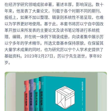
在经济学研究领域成就卓著，著述丰厚，影响深远。数十
年来，他发表了大量论文，刊载于各个时期不同的期刊、
报纸上，如果不加以整理、辑录则系统性不易呈现，也难
以为学界更好地使用。基于此，本套书将厉以宁自中国改
革开放以来所发表的主要论文及读书笔记等进行系统梳
理、编辑，并在统一体例下辑录成册，向读者集中展示厉
以宁多年的学术精华。所选文章基本保持原貌，在保留其
大量学术成果的同时，也为研究厉以宁个人学术史提供了
基础资料。2023年2月27日，厉以宁先生逝世，享年92
岁。