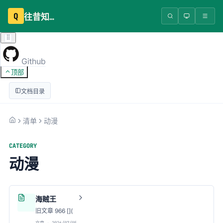
Q
往昔知识库
Github
顶部
文档目录
清单
动漫
CATEGORY
动漫
海贼王
旧文章 966 [](