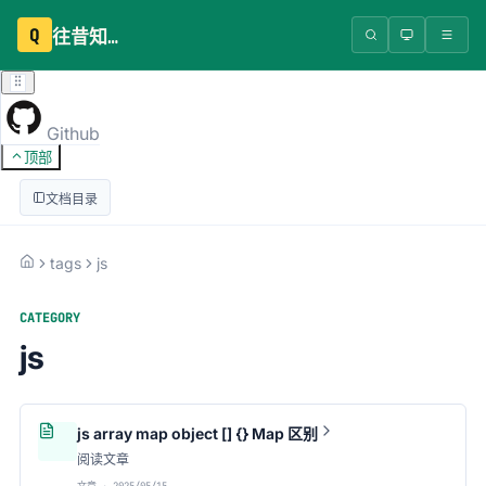
Q
往昔知识库
Github
顶部
文档目录
tags
js
CATEGORY
js
js array map object [] {} Map 区别
阅读文章