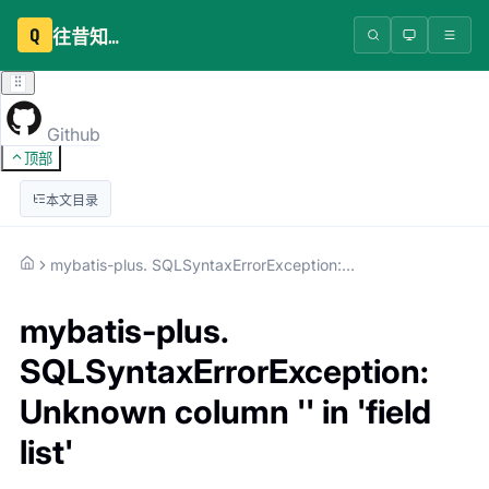
Q
往昔知识库
Github
顶部
本文目录
mybatis-plus. SQLSyntaxErrorException: Unknown column '' in 'field list'
mybatis-plus.
SQLSyntaxErrorException:
Unknown column '' in 'field
list'