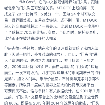
————“Mt.Gox”，它的中文被戏谑地译为门头沟，跟咱
老北京的门头沟区可没啥关系。MT.GOX 上线的第一天，
成交了 20 个比特币，5 美分一个，因为 24 小时可以交
易，且界面美观，交易速度够快，还不到一周，MT.GOX
单天的交易额就超过了一百美元，此后 MT.GOX 一度承担
了全球超过 70% 的比特币交易，与此同时，依托交易所，
比特币正在被越来越多的人知道。
但是杰德不善经营，他在次年的 3 月份就卖给了法国人法
胖（因过于肥胖，外界戏谑的称号），自此，“门头沟”进
入了巅峰时代，也称之为法胖时代，并且持续了三年之
久。2008 年比特币才面世，而在两年后的 “门头沟” 应运
而生，一发不可收拾，几乎可以说与比特币同期增长的 “好
兄弟”，加之入门早，币单价便宜，币种类与竞争对手都少
等因素，所以其一度成为世界上最大的比特币交易平台，
可谓倚天不出，谁与争锋？有关数据统计，在 2011 年 7 月
之前，“门头沟” 交易平台上的比特币交易量达到了全世界
的 80%。即便在 2013 年到 2014 年这两年的熊市，“门头