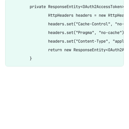
	private ResponseEntity<OAuth2AccessToken> getResponse(OAuth2AccessToken accessToken) {

		HttpHeaders headers = new HttpHeaders();

		headers.set("Cache-Control", "no-store");

		headers.set("Pragma", "no-cache");

		headers.set("Content-Type", "application/json;charset=UTF-8");

		return new ResponseEntity<OAuth2AccessToken>(accessToken, headers, HttpStatus.OK);
