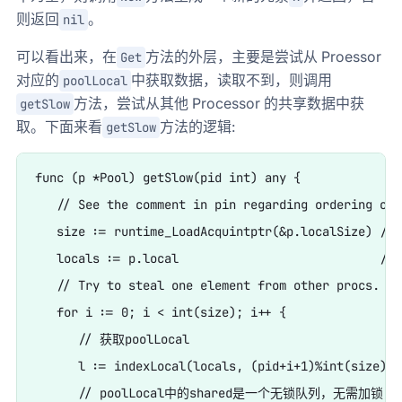
则返回
。
nil
可以看出来，在
方法的外层，主要是尝试从 Proessor
Get
对应的
中获取数据，读取不到，则调用
poolLocal
方法，尝试从其他 Processor 的共享数据中获
getSlow
取。下面来看
方法的逻辑:
getSlow
func (p *Pool) getSlow(pid int) any {

   // See the comment in pin regarding ordering of 
   size := runtime_LoadAcquintptr(&p.localSize) // 
   locals := p.local                            // 
   // Try to steal one element from other procs.

   for i := 0; i < int(size); i++ {

      // 获取poolLocal

      l := indexLocal(locals, (pid+i+1)%int(size))

      // poolLocal中的shared是一个无锁队列，无需加