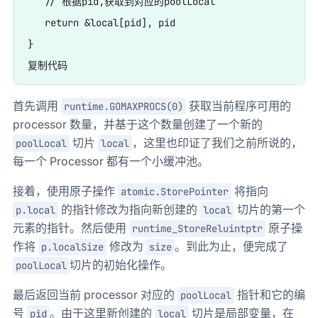
   // 根据pid,获取到对应的poolLocal

   return &local[pid], pid

}

首先调用
获取当前程序可用的
runtime.GOMAXPROCS(0)
processor 数量，并基于这个数量创建了一个新的
切片
，这里也印证了我们之前所说的，
poolLocal
local
每一个 Processor 都有一个小缓冲池。
接着，使用原子操作
将指向
atomic.StorePointer
的指针修改为指向新创建的
切片的第一个
p.local
local
元素的指针。然后使用
原子操
runtime_StoreReluintptr
作将
修改为
。到此为止，便完成了
p.localSize
size
切片的初始化操作。
poolLocal
最后返回当前 processor 对应的
指针和它的编
poolLocal
号
。由于这里新创建的
切片是局部变量，在
pid
local