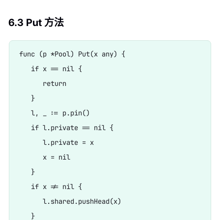
6.3 Put 方法
func (p *Pool) Put(x any) {

   if x == nil {

      return

   }

   l, _ := p.pin()

   if l.private == nil {

      l.private = x

      x = nil

   }

   if x != nil {

      l.shared.pushHead(x)

   }
