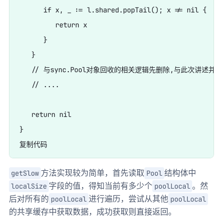
      if x, _ := l.shared.popTail(); x != nil {

         return x

      }

   }

   // 与sync.Pool对象回收的相关逻辑先删除,与此次讲述并无
   // ....

   return nil

}

方法实现较为简单，首先读取
结构体中
getSlow
Pool
字段的值，得知当前有多少个
。然
localSize
poolLocal
后对所有的
进行遍历，尝试从其他
poolLocal
poolLocal
的共享缓存中获取数据，成功获取则直接返回。