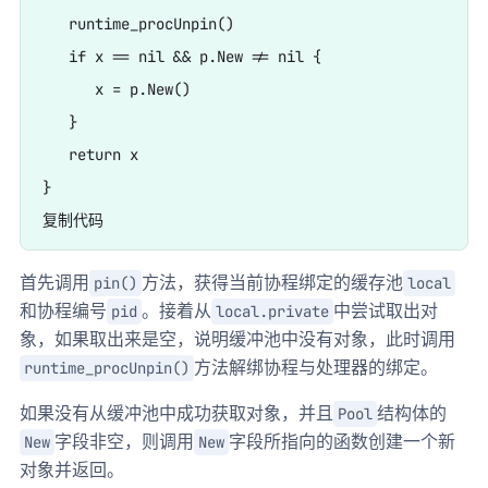
   runtime_procUnpin()

   if x == nil && p.New != nil {

      x = p.New()

   }

   return x

}

首先调用
方法，获得当前协程绑定的缓存池
pin()
local
和协程编号
。接着从
中尝试取出对
pid
local.private
象，如果取出来是空，说明缓冲池中没有对象，此时调用
方法解绑协程与处理器的绑定。
runtime_procUnpin()
如果没有从缓冲池中成功获取对象，并且
结构体的
Pool
字段非空，则调用
字段所指向的函数创建一个新
New
New
对象并返回。