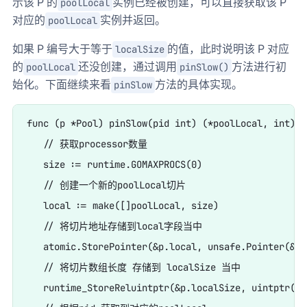
示该 P 的
实例已经被创建，可以直接获取该 P
poolLocal
对应的
实例并返回。
poolLocal
如果 P 编号大于等于
的值，此时说明该 P 对应
localSize
的
还没创建，通过调用
方法进行初
poolLocal
pinSlow()
始化。下面继续来看
方法的具体实现。
pinSlow
func (p *Pool) pinSlow(pid int) (*poolLocal, int) {

   // 获取processor数量

   size := runtime.GOMAXPROCS(0)

   // 创建一个新的poolLocal切片

   local := make([]poolLocal, size)

   // 将切片地址存储到local字段当中

   atomic.StorePointer(&p.local, unsafe.Pointer(&lo
   // 将切片数组长度 存储到 localSize 当中

   runtime_StoreReluintptr(&p.localSize, uintptr(si