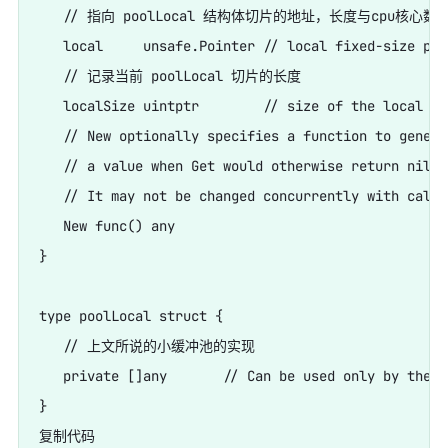
   // 指向 poolLocal 结构体切片的地址，长度与cpu核心数
   local     unsafe.Pointer // local fixed-size per
   // 记录当前 poolLocal 切片的长度

   localSize uintptr        // size of the local arr
   // New optionally specifies a function to generat
   // a value when Get would otherwise return nil.

   // It may not be changed concurrently with calls
   New func() any

}

type poolLocal struct {

   // 上文所说的小缓冲池的实现

   private []any       // Can be used only by the r
}
