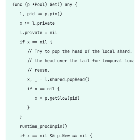
func (p *Pool) Get() any {

   l, pid := p.pin()

   x := l.private

   l.private = nil

   if x == nil {

      // Try to pop the head of the local shard. We 
      // the head over the tail for temporal localit
      // reuse.

      x, _ = l.shared.popHead()

      if x == nil {

         x = p.getSlow(pid)

      }

   }

   runtime_procUnpin()

   if x == nil && p.New != nil {
