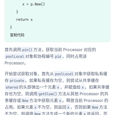
      x = p.New()

   }

   return x

}

首先调用
方法，获取当前 Processor 对应的
pin()
对象和协程编号
，同时占用该
poolLocal
pid
Processor。
开始尝试获取对象，首先从
对象中获取私有缓
poolLocal
存
。如果私有缓存为空，则尝试从共享缓存
private
的头部弹出一个元素
，并赋值给
。如果共享缓
shared
x
x
存也为空，则调用
方法从其他 Processor 的共
getSlow()
享缓存或
方法中获取元素
。释放当前 Processor 的
New
x
占用。如果元素
不为空，则返回
，否则如果
方法
x
x
New
不为空，则调用
方法生成一个新的元素
并返回，否
New
x