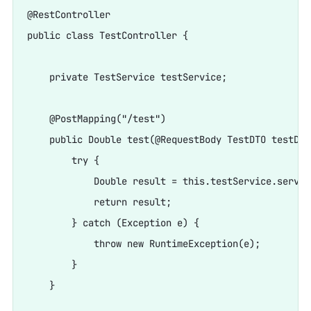
@RestController

public class TestController {

    private TestService testService;

    @PostMapping("/test")

    public Double test(@RequestBody TestDTO testDTO)
        try {

            Double result = this.testService.servic
            return result;

        } catch (Exception e) {

            throw new RuntimeException(e);

        }

    }
