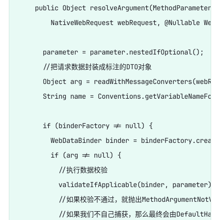
    public Object resolveArgument(MethodParameter p
        NativeWebRequest webRequest, @Nullable WebD
      parameter = parameter.nestedIfOptional();

      //把请求数据封装成标注的DTO对象

      Object arg = readWithMessageConverters(webReq
      String name = Conventions.getVariableNameForP
      if (binderFactory != null) {

        WebDataBinder binder = binderFactory.create
        if (arg != null) {

          //执行数据校验

          validateIfApplicable(binder, parameter);

          //如果校验不通过，就抛出MethodArgumentNotVali
          //如果我们不自己捕获，那么最终会由DefaultHandle