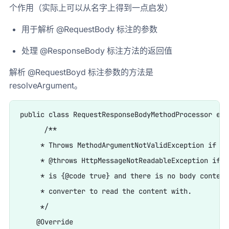
个作用（实际上可以从名字上得到一点启发）
用于解析 @RequestBody 标注的参数
处理 @ResponseBody 标注方法的返回值
解析 @RequestBoyd 标注参数的方法是
resolveArgument。
public class RequestResponseBodyMethodProcessor ext
      /**

     * Throws MethodArgumentNotValidException if va
     * @throws HttpMessageNotReadableException if {
     * is {@code true} and there is no body content
     * converter to read the content with.

     */

    @Override
