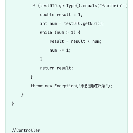
        if (testDTO.getType().equals("factorial")) {
            double result = 1;

            int num = testDTO.getNum();

            while (num > 1) {

                result = result * num;

                num -= 1;

            }

            return result;

        }

        throw new Exception("未识别的算法");

    }

}

//Controller
