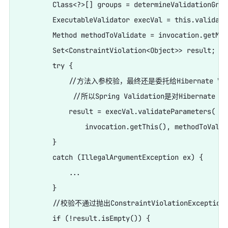
        Class<?>[] groups = determineValidationGrou
        ExecutableValidator execVal = this.validato
        Method methodToValidate = invocation.getMeth
        Set<ConstraintViolation<Object>> result;

        try {

            //方法入参校验，最终还是委托给Hibernate Val
             //所以Spring Validation是对Hibernate 
            result = execVal.validateParameters(

                invocation.getThis(), methodToValid
        }

        catch (IllegalArgumentException ex) {

            ...

        }

        //校验不通过抛出ConstraintViolationException
        if (!result.isEmpty()) {
