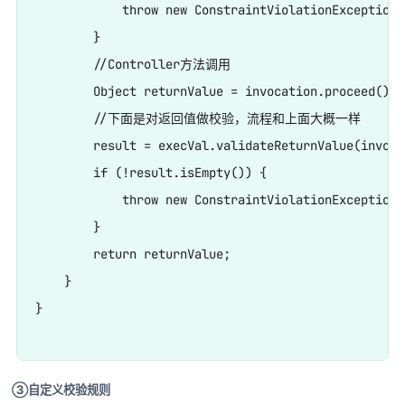
            throw new ConstraintViolationException(
        }

        //Controller方法调用

        Object returnValue = invocation.proceed();

        //下面是对返回值做校验，流程和上面大概一样

        result = execVal.validateReturnValue(invoca
        if (!result.isEmpty()) {

            throw new ConstraintViolationException(
        }

        return returnValue;

    }

}

③自定义校验规则