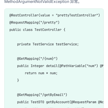
MethodArgumentNotValidException 异常。
@RestController(value = "prettyTestController")

@RequestMapping("/pretty")

public class TestController {

    private TestService testService;

    @GetMapping("/{num}")

    public Integer detail(@PathVariable("num") @Min
        return num * num;

    }

    @GetMapping("/getByEmail")

    public TestDTO getByAccount(@RequestParam @NotB