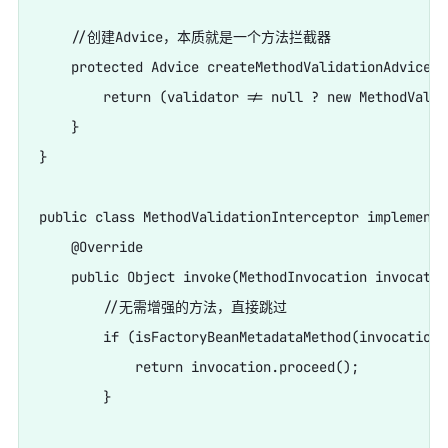
    //创建Advice，本质就是一个方法拦截器

    protected Advice createMethodValidationAdvice(@
        return (validator != null ? new MethodValid
    }

}

public class MethodValidationInterceptor implements
    @Override

    public Object invoke(MethodInvocation invocatio
        //无需增强的方法，直接跳过

        if (isFactoryBeanMetadataMethod(invocation.
            return invocation.proceed();

        }
