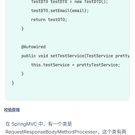
        TestDTO testDTO = new TestDTO();

        testDTO.setEmail(email);

        return testDTO;

    }

    @Autowired

    public void setTestService(TestService prettyTe
        this.testService = prettyTestService;

    }

}

校验原理
在 SpringMVC 中，有一个类是
RequestResponseBodyMethodProcessor，这个类有两