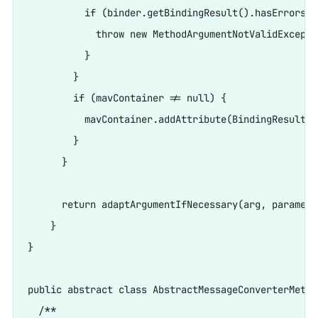
          if (binder.getBindingResult().hasErrors()
            throw new MethodArgumentNotValidExcepti
          }

        }

        if (mavContainer != null) {

          mavContainer.addAttribute(BindingResult.M
        }

      }

      return adaptArgumentIfNecessary(arg, parameter
    }

}

public abstract class AbstractMessageConverterMetho
  /**
