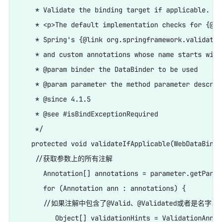
    * Validate the binding target if applicable.

    * <p>The default implementation checks for {@co
    * Spring's {@link org.springframework.validatio
    * and custom annotations whose name starts with
    * @param binder the DataBinder to be used

    * @param parameter the method parameter descript
    * @since 4.1.5

    * @see #isBindExceptionRequired

    */

   protected void validateIfApplicable(WebDataBinde
    //获取参数上的所有注解

      Annotation[] annotations = parameter.getParam
      for (Annotation ann : annotations) {

      //如果注解中包含了@Valid、@Validated或者是名字
         Object[] validationHints = ValidationAnnot