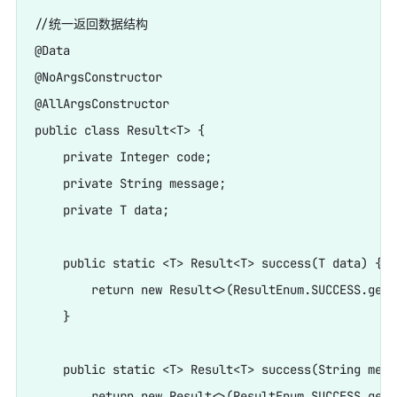
//统一返回数据结构

@Data

@NoArgsConstructor

@AllArgsConstructor

public class Result<T> {

    private Integer code;

    private String message;

    private T data;

    public static <T> Result<T> success(T data) {

        return new Result<>(ResultEnum.SUCCESS.getC
    }

    public static <T> Result<T> success(String mess
        return new Result<>(ResultEnum.SUCCESS.getC