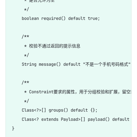
     * 是否允许为空

     */

    boolean required() default true;

    /**

     * 校验不通过返回的提示信息

     */

    String message() default "不是一个手机号码格式";

    /**

     * Constraint要求的属性，用于分组校验和扩展，留空就好
     */

    Class<?>[] groups() default {};

    Class<? extends Payload>[] payload() default {};
}
