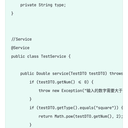
    private String type;

}

//Service

@Service

public class TestService {

    public Double service(TestDTO testDTO) throws E
        if (testDTO.getNum() <= 0) {

            throw new Exception("输入的数字需要大于0")
        }

        if (testDTO.getType().equals("square")) {

            return Math.pow(testDTO.getNum(), 2);

        }
