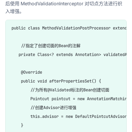
后使用 MethodValidationInterceptor 对切点方法进行织
入增强。
public class MethodValidationPostProcessor extends 
    //指定了创建切面的Bean的注解

   private Class<? extends Annotation> validatedAnn
    @Override

    public void afterPropertiesSet() {

        //为所有@Validated标注的Bean创建切面

        Pointcut pointcut = new AnnotationMatchingP
        //创建Advisor进行增强

        this.advisor = new DefaultPointcutAdvisor(p
    }
