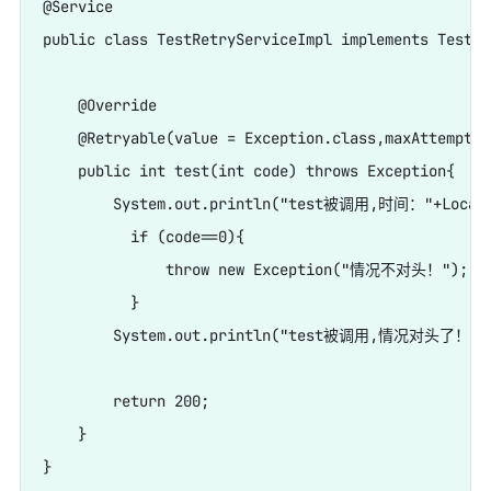
@Service

public class TestRetryServiceImpl implements TestRe
    @Override

    @Retryable(value = Exception.class,maxAttempts 
    public int test(int code) throws Exception{

        System.out.println("test被调用,时间："+LocalTi
          if (code==0){

              throw new Exception("情况不对头！");

          }

        System.out.println("test被调用,情况对头了！");
        return 200;

    }
