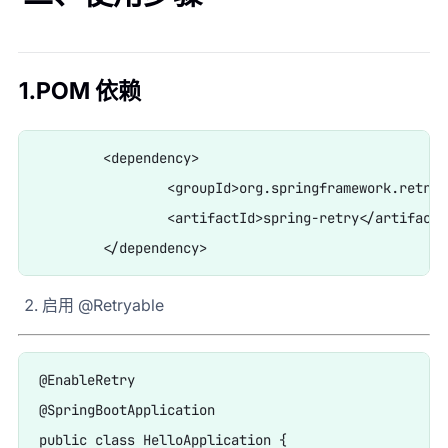
1.POM 依赖
	<dependency>

		<groupId>org.springframework.retry</groupId>

		<artifactId>spring-retry</artifactId>

启用 @Retryable
@EnableRetry

@SpringBootApplication

public class HelloApplication {
