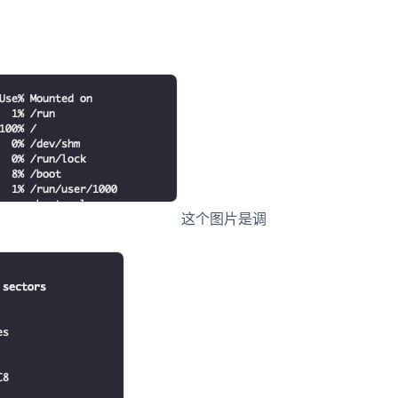
列-ac
这个图片是调