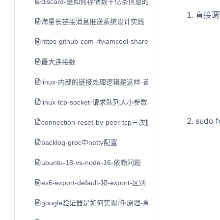
discard-是如何存储数十亿条信息的-by-bo-ingram-cointim
直接调
海量长链接消息推送系统设计实践
https-github-com-rfyiamcool-share-ppt
最大连接数
linux-内部的链接处理逻辑是这样-首先接到-syn-后-创立一
linux-tcp-socket-请求队列大小参数-backlog
sudo f
connection-reset-by-peer-tcp三次握手后服务端发送rst
backlog-grpc中netty配置
ubuntu-18-vs-node-16-依赖问题
es6-export-default-和-export-区别
google验证器是如何实现的-原理-离线使用