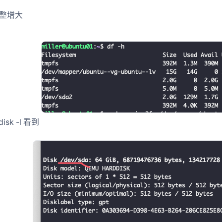
e
整增大
个-sock-放入半连接队列-然后回复-syn-ack-三次握手完毕后-放入全链接队
disk -l 看到