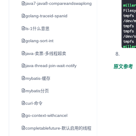
java7-java8-compareandswaplong-longadder
golang-traceid-spanid
ls-1什么意思
golang-sort-int
java-卖票-多线程超卖
java-thread-join-wait-notify
原文参考
mybatis-缓存
mybatis分页
curl-命令
go-context-withcancel
completablefuture-默认启用的线程池