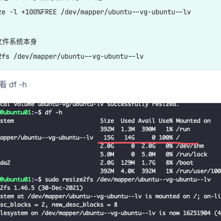
ze -l +100%FREE /dev/mapper/ubuntu--vg-ubuntu--lv

文件系统本身

 df -h