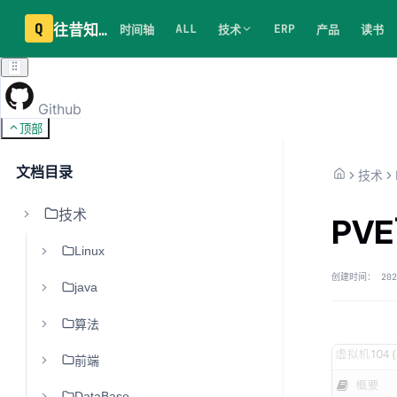
Q
往昔知识库
ALL
ERP
时间轴
技术
产品
读书
Github
顶部
文档目录
技术
技术
PV
Linux
创建时间：
202
java
算法
前端
DataBase