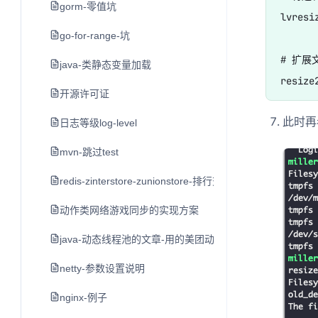
gorm-零值坑
lvresi
go-for-range-坑
# 扩展
java-类静态变量加载
开源许可证
此时再看
日志等级log-level
mvn-跳过test
redis-zinterstore-zunionstore-排行交集并集
动作类网络游戏同步的实现方案
java-动态线程池的文章-用的美团动态线程池
netty-参数设置说明
nginx-例子