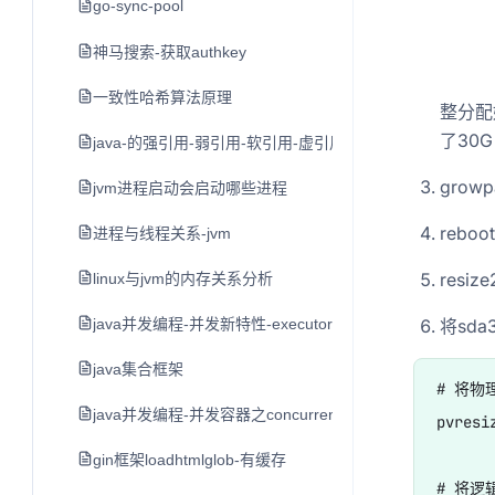
go-sync-pool
神马搜索-获取authkey
一致性哈希算法原理
整分配
了30G
java-的强引用-弱引用-软引用-虚引用
grow
jvm进程启动会启动哪些进程
reboo
进程与线程关系-jvm
resiz
linux与jvm的内存关系分析
java并发编程-并发新特性-executor框架与线程池
将sda3
java集合框架
# 将物
java并发编程-并发容器之concurrenthashmap
pvresiz
gin框架loadhtmlglob-有缓存
# 将逻