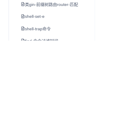
类gin-前缀树路由router-匹配
shell-set-e
shell-trap命令
find-命令过滤时间
java编译成可执行文件
golang-validator-校验参数
10-张图打开-cpu-缓存一致性的大门
linux-curl-command-指令與基本操作入門教學
超全总结-go-读文件的-10-种方法
python-格式化字符串-f-用法
Q
往昔知识库
go-每日一库之-testify