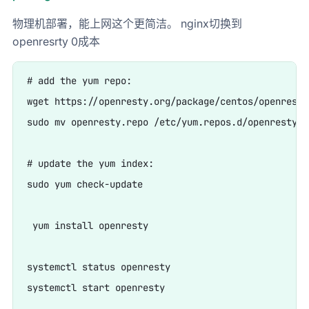
物理机部署，能上网这个更简洁。 nginx切换到
openresrty 0成本
# add the yum repo:

wget https://openresty.org/package/centos/openresty.
sudo mv openresty.repo /etc/yum.repos.d/openresty.re
# update the yum index:

sudo yum check-update

 yum install openresty

systemctl status openresty

systemctl start openresty
