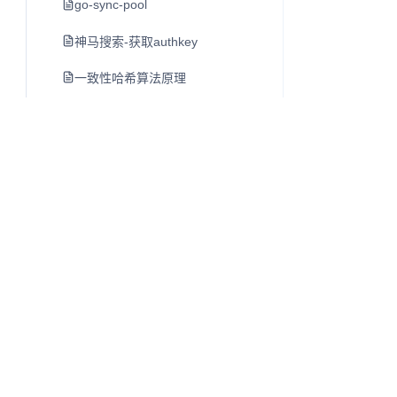
go-sync-pool
神马搜索-获取authkey
一致性哈希算法原理
java-的强引用-弱引用-软引用-虚引用
jvm进程启动会启动哪些进程
进程与线程关系-jvm
linux与jvm的内存关系分析
java并发编程-并发新特性-executor框架与线程池
java集合框架
java并发编程-并发容器之concurrenthashmap
Q
往昔知识库
gin框架loadhtmlglob-有缓存
博客、Wiki 与知识库内容阅读系统。