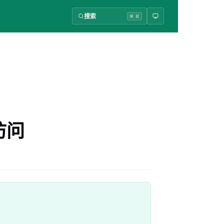
搜索
⌘ K
访问