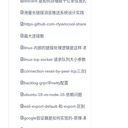
discard-是如何存储数十亿条信息的-by-bo-ingram-cointim
海量长链接消息推送系统设计实践
https-github-com-rfyiamcool-share-ppt
最大连接数
linux-内部的链接处理逻辑是这样-首先接到-syn-后-创立一
linux-tcp-socket-请求队列大小参数-backlog
connection-reset-by-peer-tcp三次握手后服务端发送rst
backlog-grpc中netty配置
ubuntu-18-vs-node-16-依赖问题
es6-export-default-和-export-区别
google验证器是如何实现的-原理-离线使用