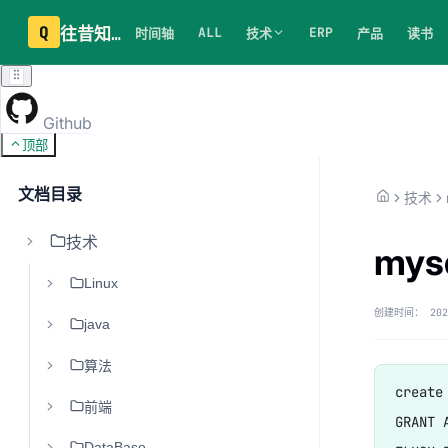
Q
往昔知识库
ALL
ERP
时间轴
技术
产品
读书
Github
顶部
文档目录
技术
技术
my
Linux
创建时间：
202
java
算法
create
前端
GRANT 
DataBase