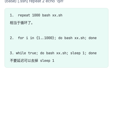
(base) [.ssh] repeat 2 echo 'qin'
1.  repeat 1000 bash xx.sh  

相当于循环了。

2.  for i in {1..1000}; do bash xx.sh; done

3. while true; do bash xx.sh; sleep 1; done
