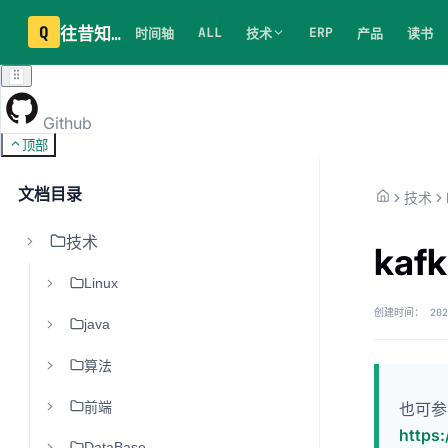
Q
往昔知识库
ALL
ERP
时间轴
技术
产品
读书
Github
顶部
文档目录
技术
技术
kaf
Linux
创建时间：
202
java
算法
前端
也可参考
https
DataBase