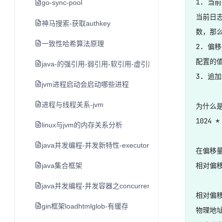
1. 当前
go-sync-pool
当前日志分
神马搜索-获取authkey
数，那么 
一致性哈希算法原理
2. 偏移
配置的值。
java-的强引用-弱引用-软引用-虚引用
3. 追
jvm进程启动会启动哪些进程
进程与线程关系-jvm
为什么是 
1024 *
linux与jvm的内存关系分析
java并发编程-并发新特性-executor框架与线程池
在偏移量
相对偏移
java集合框架
java并发编程-并发容器之concurrenthashmap
相对偏移
gin框架loadhtmlglob-有缓存
物理地址