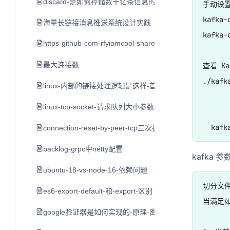
discard-是如何存储数十亿条信息的-by-bo-ingram-cointim
手动设置 
kafka-
海量长链接消息推送系统设计实践
kafka-
https-github-com-rfyiamcool-share-ppt
最大连接数
查看 K
./kafk
linux-内部的链接处理逻辑是这样-首先接到-syn-后-创立一
linux-tcp-socket-请求队列大小参数-backlog
	调整 Kafka 的日志保留时间(（7 天，单位毫秒）)： X
connection-reset-by-peer-tcp三次握手后服务端发送rst
backlog-grpc中netty配置
kafka 
ubuntu-18-vs-node-16-依赖问题
切分文件
es6-export-default-和-export-区别
当满足
google验证器是如何实现的-原理-离线使用