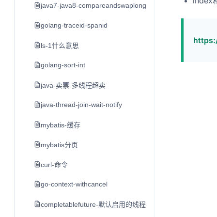
inde
java7-java8-compareandswaplong-longadder
golang-traceid-spanid
http
ls-1什么意思
golang-sort-int
java-卖票-多线程超卖
java-thread-join-wait-notify
mybatis-缓存
mybatis分页
curl-命令
go-context-withcancel
completablefuture-默认启用的线程池