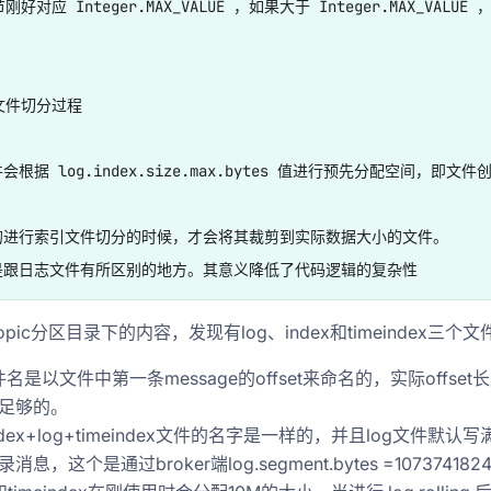
刚好对应 Integer.MAX_VALUE ，如果大于 Integer.MAX_VAL
文件切分过程

会根据 log.index.size.max.bytes 值进行预先分配空间，即文
的进行索引文件切分的时候，才会将其裁剪到实际数据大小的文件。

pic分区目录下的内容，发现有log、index和timeindex三个文
文件名是以文件中第一条message的offset来命名的，实际off
足够的。
dex+log+timeindex文件的名字是一样的，并且log文件默认写满
消息，这个是通过broker端log.segment.bytes =10737418