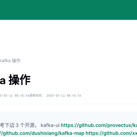
kafka 操作
ka 操作
5-03-11 08:45:54
更新时间：
2025-03-11 08:45:54
下边 3 个开源， kafka-ui
https://github.com/provectus/k
://github.com/dushixiang/kafka-map
https://github.com/x