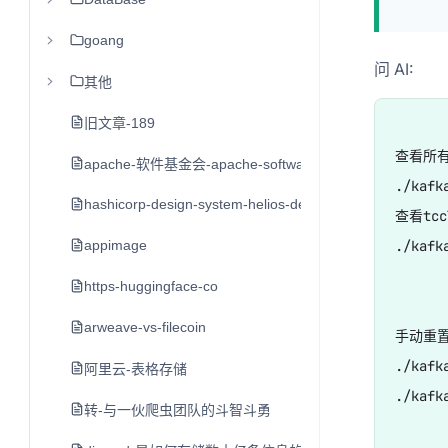
goang
问 AI:
其他
旧文章-189
查看所有 
apache-软件基金会-apache-software-foundation-asf
./kafk
hashicorp-design-system-helios-design-system
查看tcc
appimage
./kafk
https-huggingface-co
arweave-vs-filecoin
手动重置 
./kafk
阿里云-表格存储
./kafk
转-与一伙爬虫团队的斗智斗勇