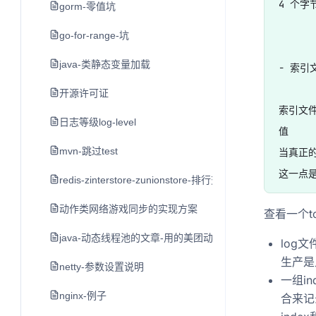
4 个字节
gorm-零值坑
go-for-range-坑
java-类静态变量加载
- 索引
开源许可证
索引文件
日志等级log-level
值

mvn-跳过test
当真正
redis-zinterstore-zunionstore-排行交集并集
动作类网络游戏同步的实现方案
查看一个to
java-动态线程池的文章-用的美团动态线程池
log
生产是
netty-参数设置说明
一组in
nginx-例子
合来记录