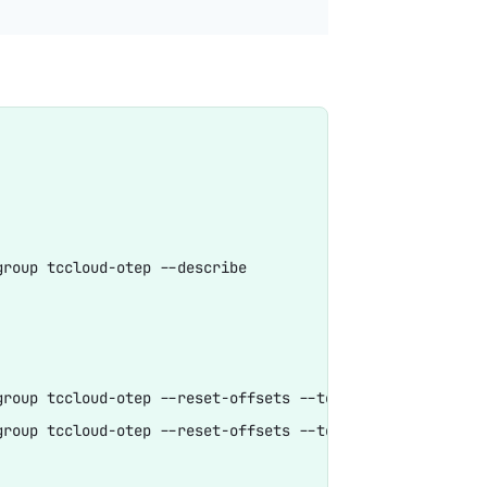
roup tccloud-otep --describe

roup tccloud-otep --reset-offsets --to-latest --execute

roup tccloud-otep --reset-offsets --to-earliest-xxx --al