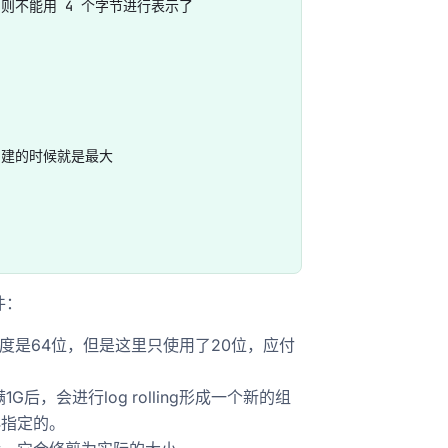
UE ，则不能用 4 个字节进行表示了

件创建的时候就是最大

件：
set长度是64位，但是这里只使用了20位，应付
1G后，会进行log rolling形成一个新的组
24指定的。