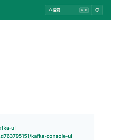
搜索
⌘ K
afka-ui
xd763795151/kafka-console-ui