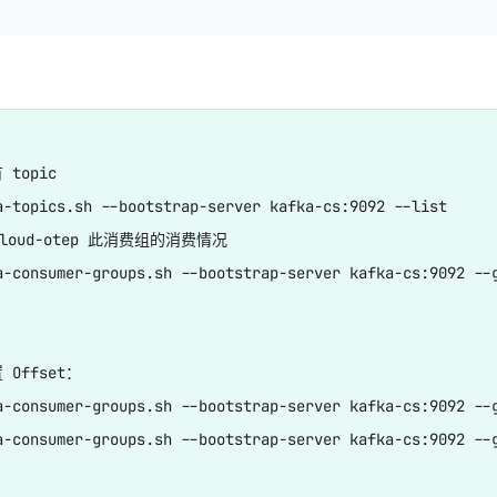
topic 

a-topics.sh --bootstrap-server kafka-cs:9092 --list

loud-otep 此消费组的消费情况 

a-consumer-groups.sh --bootstrap-server kafka-cs:9092 --g
Offset：

a-consumer-groups.sh --bootstrap-server kafka-cs:9092 --g
a-consumer-groups.sh --bootstrap-server kafka-cs:9092 --g