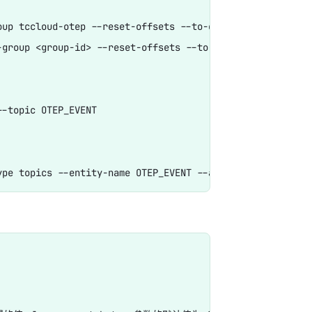
up tccloud-otep --reset-offsets --to-offset xxxooo --exe
group <group-id> --reset-offsets --to-offset <offset> --
-topic OTEP_EVENT

列-ac