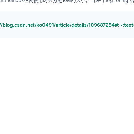
x和timeindex在刚使用时会分配10M的大小，当进行 log roll
s://blog.csdn.net/ko0491/article/details/1096