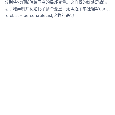
分别将它们赋值给同名的局部变量。这样做的好处是简洁
明了地声明并初始化了多个变量，无需逐个单独编写const
roleList = person.roleList;这样的语句。