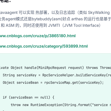
的用途：
e
 javaagent 可以实现 热部署，以及日志追踪（类似 SkyWalking 
agent模式还是bytebuddy(asm)好点 arthas 的运行也是基
nt 和 ASM 的，同时还使用到 JVMTI（JVM Tool Interface）
www.cnblogs.com/cruze/p/3865180.html
个-sock-放入半连接队列-然后回复-syn-ack-三次握手完毕后-放入全链接队
www.cnblogs.com/cruze/category/593899.html
ivate Object handle(MiniRpcRequest request) throws Throwa
  String serviceKey = RpcServiceHelper.buildServiceKey(re
  Object serviceBean = rpcServiceMap.get(serviceKey);

  if (serviceBean == null) {

      throw new RuntimeException(String.format("service n