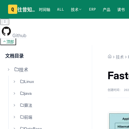
Q
往昔知识库
ALL
ERP
时间轴
技术
产品
读书
Github
顶部
文档目录
技术
技术
Fas
Linux
创建时间：
202
java
算法
前端
DataBase