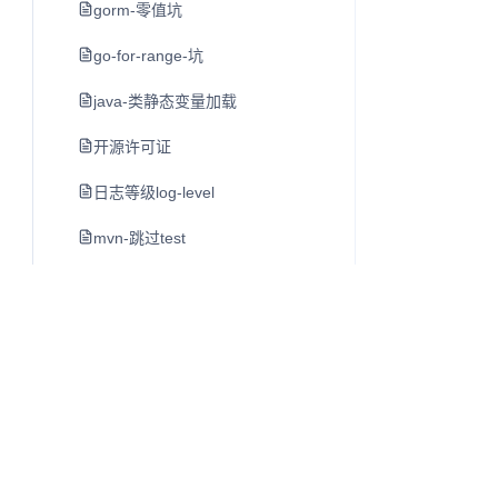
gorm-零值坑
go-for-range-坑
java-类静态变量加载
开源许可证
日志等级log-level
mvn-跳过test
redis-zinterstore-zunionstore-排行交集并集
动作类网络游戏同步的实现方案
java-动态线程池的文章-用的美团动态线程池
netty-参数设置说明
nginx-例子