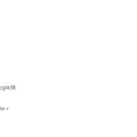
glib快
ss =