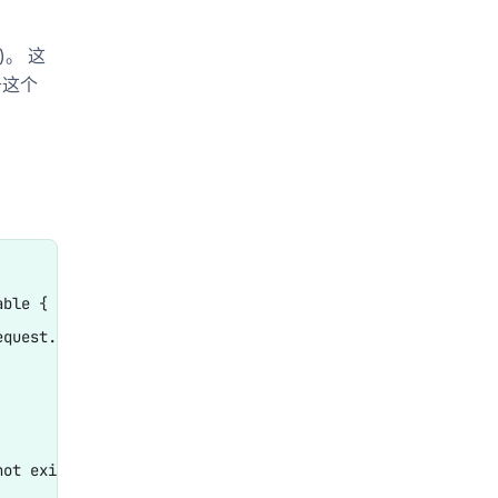
)。 这
于这个
列-ac
ble {

quest.getClassName(), request.getServiceVersion());

ot exist: %s:%s", request.getClassName(), request.getMet