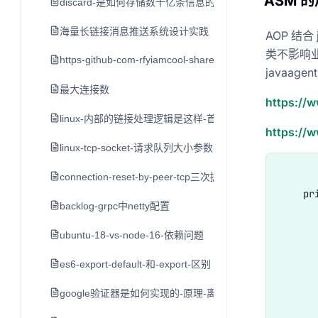
ASM 
discard-是如何存储数十亿条信息的-by-bo-ingram-cointim
海量长链接消息推送系统设计实践
AOP 结合
类不影响业务
https-github-com-rfyiamcool-share-ppt
javaage
最大连接数
https://
linux-内部的链接处理逻辑是这样-首先接到-syn-后-创立一
https://
linux-tcp-socket-请求队列大小参数-backlog
connection-reset-by-peer-tcp三次握手后服务端发送rst
    pr
backlog-grpc中netty配置
      
ubuntu-18-vs-node-16-依赖问题
      
es6-export-default-和-export-区别
      
google验证器是如何实现的-原理-离线使用
      