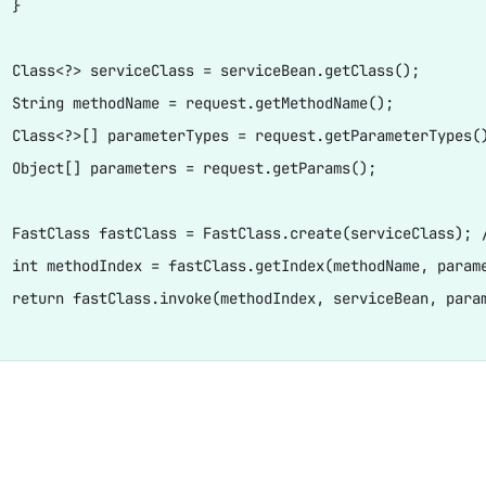
 }

  Class<?> serviceClass = serviceBean.getClass();

  String methodName = request.getMethodName();

  Class<?>[] parameterTypes = request.getParameterTypes()
  Object[] parameters = request.getParams();

  FastClass fastClass = FastClass.create(serviceClass
  int methodIndex = fastClass.getIndex(methodName, parame
  return fastClass.invoke(methodIndex, serviceBean, param