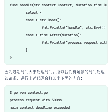
func handle(ctx context.Context, duration time.Durat
	select {

	case <-ctx.Done():

		fmt.Println("handle", ctx.Err())

	case <-time.After(duration):

		fmt.Println("process request with", duration)

	}

因为过期时间大于处理时间，所以我们有足够的时间处理
该请求，运行上述代码会打印出下面的内容：
$ go run context.go

process request with 500ms
