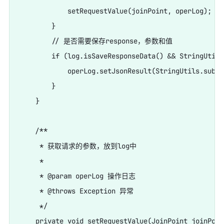
            setRequestValue(joinPoint, operLog);

        }

        // 是否需要保存response，参数和值

        if (log.isSaveResponseData() && StringUtils
            operLog.setJsonResult(StringUtils.subst
        }

    }

    /**

     * 获取请求的参数，放到log中

     *

     * @param operLog 操作日志

     * @throws Exception 异常

     */

    private void setRequestValue(JoinPoint joinPoin