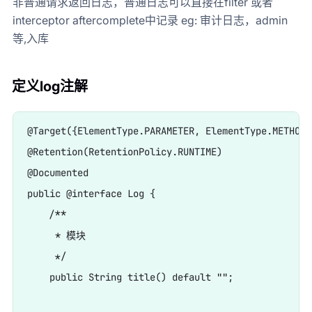
非普通请求返回日志，普通日志可以直接在filter 或者
interceptor aftercomplete中记录 eg: 审计日志，admin
等,入库
定义log注解
@Target({ElementType.PARAMETER, ElementType.METHOD})
@Retention(RetentionPolicy.RUNTIME)

@Documented

public @interface Log {

    /**

     * 模块

     */

    public String title() default "";
