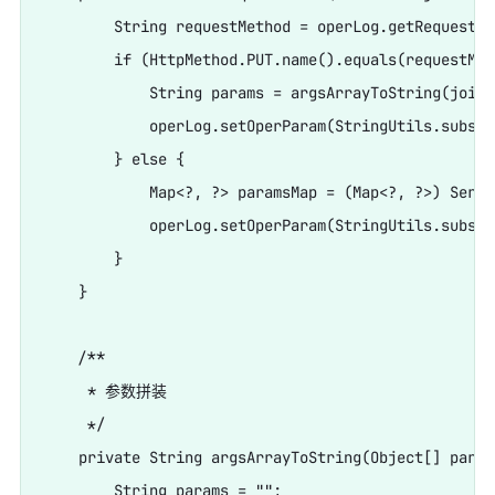
        String requestMethod = operLog.getRequestMet
        if (HttpMethod.PUT.name().equals(requestMet
            String params = argsArrayToString(joinP
            operLog.setOperParam(StringUtils.substr
        } else {

            Map<?, ?> paramsMap = (Map<?, ?>) Servl
            operLog.setOperParam(StringUtils.substr
        }

    }

    /**

     * 参数拼装

     */

    private String argsArrayToString(Object[] param
        String params = "";
