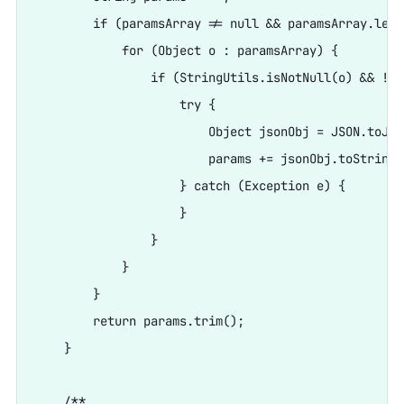
        if (paramsArray != null && paramsArray.leng
            for (Object o : paramsArray) {

                if (StringUtils.isNotNull(o) && !is
                    try {

                        Object jsonObj = JSON.toJSON
                        params += jsonObj.toString(
                    } catch (Exception e) {

                    }

                }

            }

        }

        return params.trim();

    }

    /**
