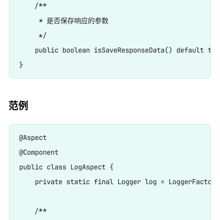
    /**

     * 是否保存响应的参数

     */

    public boolean isSaveResponseData() default true
范例
@Aspect

@Component

public class LogAspect {

    private static final Logger log = LoggerFactory
    /**
