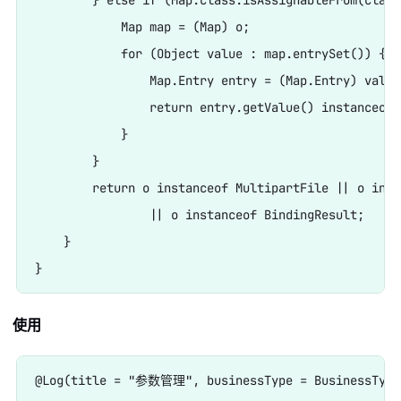
        } else if (Map.class.isAssignableFrom(clazz)
            Map map = (Map) o;

            for (Object value : map.entrySet()) {

                Map.Entry entry = (Map.Entry) value;
                return entry.getValue() instanceof 
            }

        }

        return o instanceof MultipartFile || o inst
                || o instanceof BindingResult;

    }

使用
@Log(title = "参数管理", businessType = BusinessType.