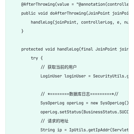
    @AfterThrowing(value = "@annotation(controllerL
    public void doAfterThrowing(JoinPoint joinPoint
        handleLog(joinPoint, controllerLog, e, null)
    }

    protected void handleLog(final JoinPoint joinPo
        try {

            // 获取当前的用户

            LoginUser loginUser = SecurityUtils.get
            // *========数据库日志=========*//

            SysOperLog operLog = new SysOperLog();

            operLog.setStatus(BusinessStatus.SUCCES
            // 请求的地址

            String ip = IpUtils.getIpAddr(ServletUt