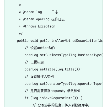
     *

     * @param log     日志

     * @param operLog 操作日志

     * @throws Exception

     */

    public void getControllerMethodDescription(Join
        // 设置action动作

        operLog.setBusinessType(log.businessType().
        // 设置标题

        operLog.setTitle(log.title());

        // 设置操作人类别

        operLog.setOperatorType(log.operatorType().
        // 是否需要保存request，参数和值

        if (log.isSaveRequestData()) {

            // 获取参数的信息，传入到数据库中。
