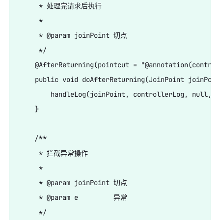
     * 处理完请求后执行

     *

     * @param joinPoint 切点

     */

    @AfterReturning(pointcut = "@annotation(control
    public void doAfterReturning(JoinPoint joinPoin
        handleLog(joinPoint, controllerLog, null, j
    }

    /**

     * 拦截异常操作

     *

     * @param joinPoint 切点

     * @param e         异常

     */
