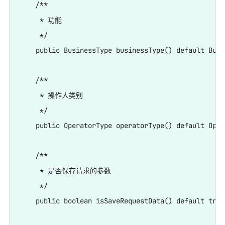
    /**

     * 功能

     */

    public BusinessType businessType() default Busi
    /**

     * 操作人类别

     */

    public OperatorType operatorType() default Oper
    /**

     * 是否保存请求的参数

     */

    public boolean isSaveRequestData() default true;