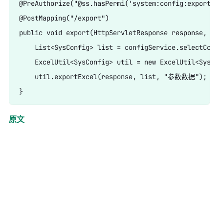
@PreAuthorize("@ss.hasPermi('system:config:export')"
@PostMapping("/export")

public void export(HttpServletResponse response, Sy
    List<SysConfig> list = configService.selectConf
    ExcelUtil<SysConfig> util = new ExcelUtil<SysCo
    util.exportExcel(response, list, "参数数据");

原文