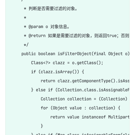
     * 判断是否需要过滤的对象。

     *

     * @param o 对象信息。

     * @return 如果是需要过滤的对象，则返回true；否则返回
     */

    public boolean isFilterObject(final Object o) {

        Class<?> clazz = o.getClass();

        if (clazz.isArray()) {

            return clazz.getComponentType().isAssig
        } else if (Collection.class.isAssignableFro
            Collection collection = (Collection) o;

            for (Object value : collection) {

                return value instanceof MultipartFil
            }
