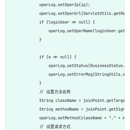
            operLog.setOperIp(ip);

            operLog.setOperUrl(ServletUtils.getRequ
            if (loginUser != null) {

                operLog.setOperName(loginUser.getUs
            }

            if (e != null) {

                operLog.setStatus(BusinessStatus.FA
                operLog.setErrorMsg(StringUtils.sub
            }

            // 设置方法名称

            String className = joinPoint.getTarget(
            String methodName = joinPoint.getSignat
            operLog.setMethod(className + "." + met
            // 设置请求方式
