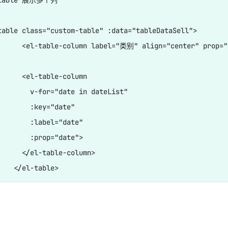
table class="custom-table" :data="tableDataSell">

      <el-table-column label="类别" align="center" prop="c
      <el-table-column

        v-for="date in dateList"

        :key="date"

        :label="date"

        :prop="date">

      </el-table-column>
