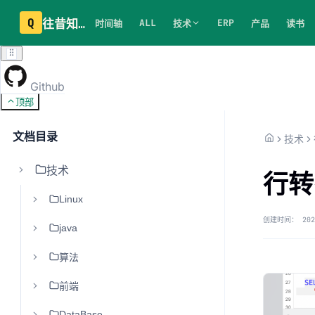
Q
往昔知识库
ALL
ERP
时间轴
技术
产品
读书
Github
顶部
文档目录
技术
技术
行转
Linux
创建时间：
202
java
算法
前端
DataBase