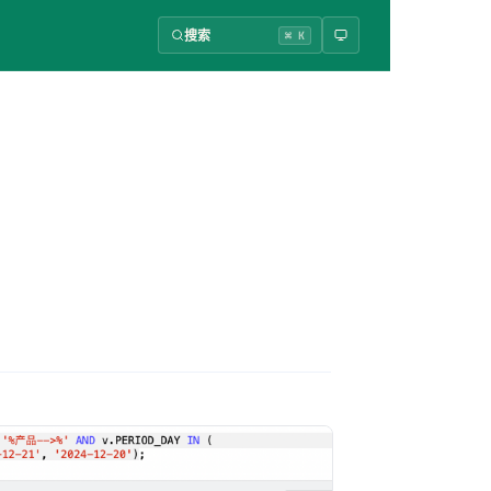
搜索
⌘ K