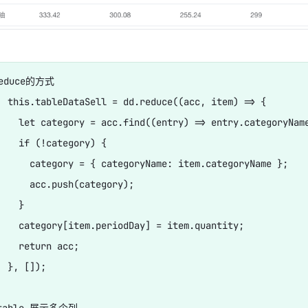
e
duce的方式

  this.tableDataSell = dd.reduce((acc, item) => {

个-sock-放入半连接队列-然后回复-syn-ack-三次握手完毕后-放入全链接队
    let category = acc.find((entry) => entry.categoryName
    if (!category) {

      category = { categoryName: item.categoryName };

      acc.push(category);

   }

    category[item.periodDay] = item.quantity;

    return acc;

 }, []);

-table 展示多个列
