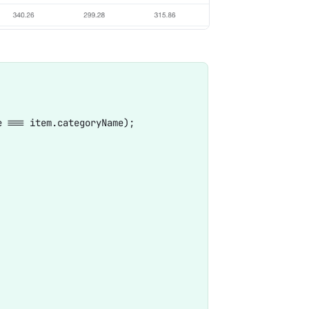
列-ac
 === item.categoryName);
