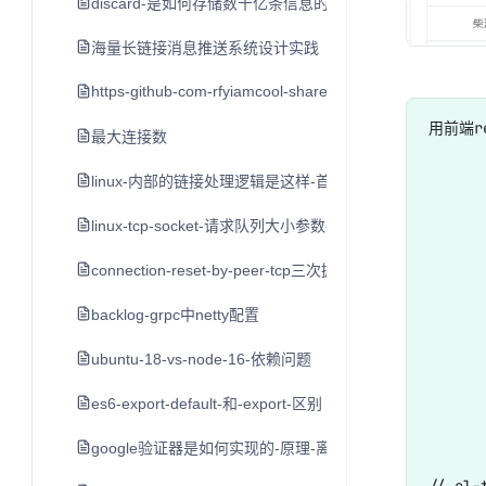
discard-是如何存储数十亿条信息的-by-bo-ingram-cointim
海量长链接消息推送系统设计实践
https-github-com-rfyiamcool-share-ppt
用前端re
最大连接数
      
linux-内部的链接处理逻辑是这样-首先接到-syn-后-创立一
      
      
linux-tcp-socket-请求队列大小参数-backlog
      
connection-reset-by-peer-tcp三次握手后服务端发送rst
      
backlog-grpc中netty配置
       
      
ubuntu-18-vs-node-16-依赖问题
      
es6-export-default-和-export-区别
       
google验证器是如何实现的-原理-离线使用
// el