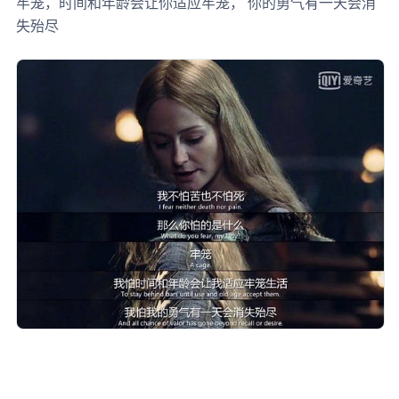
牢笼，时间和年龄会让你适应牢笼， 你的勇气有一天会消
失殆尽