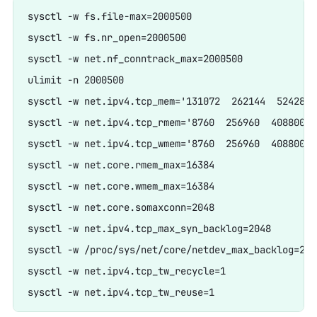
sysctl -w fs.file-max=2000500

sysctl -w fs.nr_open=2000500

sysctl -w net.nf_conntrack_max=2000500

ulimit -n 2000500

sysctl -w net.ipv4.tcp_mem='131072  262144  524288'

sysctl -w net.ipv4.tcp_rmem='8760  256960  4088000'

sysctl -w net.ipv4.tcp_wmem='8760  256960  4088000'

sysctl -w net.core.rmem_max=16384

sysctl -w net.core.wmem_max=16384

sysctl -w net.core.somaxconn=2048

sysctl -w net.ipv4.tcp_max_syn_backlog=2048

sysctl -w /proc/sys/net/core/netdev_max_backlog=2048
sysctl -w net.ipv4.tcp_tw_recycle=1
