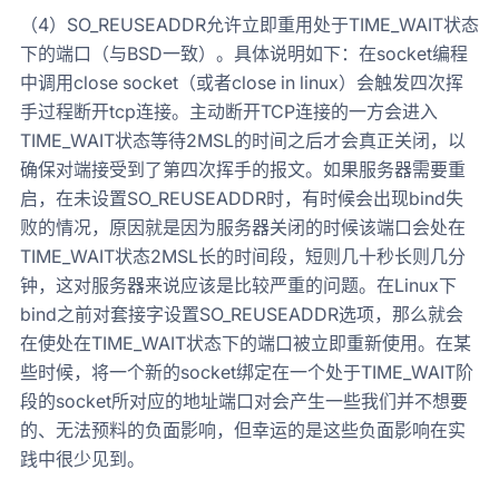
（4）SO_REUSEADDR允许立即重用处于TIME_WAIT状态
下的端口（与BSD一致）。具体说明如下：在socket编程
中调用close socket（或者close in linux）会触发四次挥
手过程断开tcp连接。主动断开TCP连接的一方会进入
TIME_WAIT状态等待2MSL的时间之后才会真正关闭，以
确保对端接受到了第四次挥手的报文。如果服务器需要重
启，在未设置SO_REUSEADDR时，有时候会出现bind失
败的情况，原因就是因为服务器关闭的时候该端口会处在
TIME_WAIT状态2MSL长的时间段，短则几十秒长则几分
钟，这对服务器来说应该是比较严重的问题。在Linux下
bind之前对套接字设置SO_REUSEADDR选项，那么就会
在使处在TIME_WAIT状态下的端口被立即重新使用。在某
些时候，将一个新的socket绑定在一个处于TIME_WAIT阶
段的socket所对应的地址端口对会产生一些我们并不想要
的、无法预料的负面影响，但幸运的是这些负面影响在实
践中很少见到。