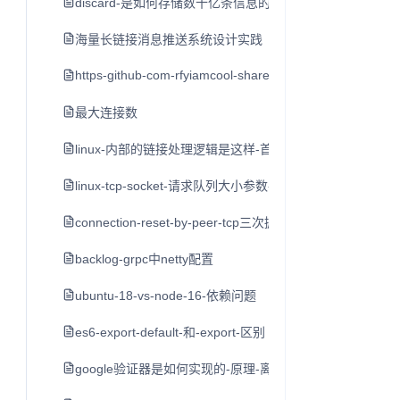
discard-是如何存储数十亿条信息的-by-bo-ingram-cointim
海量长链接消息推送系统设计实践
https-github-com-rfyiamcool-share-ppt
最大连接数
linux-内部的链接处理逻辑是这样-首先接到-syn-后-创立一
linux-tcp-socket-请求队列大小参数-backlog
connection-reset-by-peer-tcp三次握手后服务端发送rst
backlog-grpc中netty配置
ubuntu-18-vs-node-16-依赖问题
es6-export-default-和-export-区别
google验证器是如何实现的-原理-离线使用