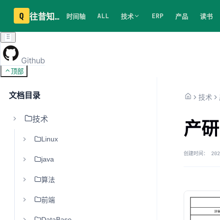
Q
往昔知识库
ALL
ERP
时间轴
技术
产品
读书
Github
顶部
文档目录
技术
技术
产研
Linux
创建时间：
202
java
算法
前端
DataBase