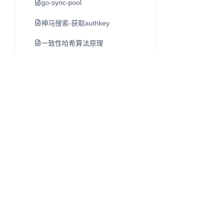
go-sync-pool
神马搜索-获取authkey
一致性哈希算法原理
java-的强引用-弱引用-软引用-虚引用
jvm进程启动会启动哪些进程
进程与线程关系-jvm
linux与jvm的内存关系分析
java并发编程-并发新特性-executor框架与线程池
java集合框架
java并发编程-并发容器之concurrenthashmap
Q
往昔知识库
gin框架loadhtmlglob-有缓存
博客、Wiki 与知识库内容阅读系统。