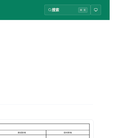
搜索
⌘ K