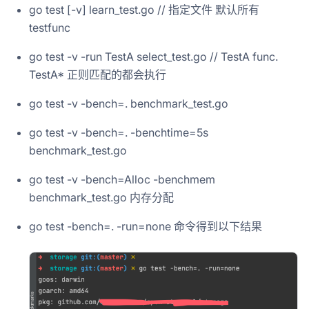
go test [-v] learn_test.go // 指定文件 默认所有
testfunc
go test -v -run TestA select_test.go // TestA func.
TestA* 正则匹配的都会执行
go test -v -bench=. benchmark_test.go
go test -v -bench=. -benchtime=5s
benchmark_test.go
go test -v -bench=Alloc -benchmem
benchmark_test.go 内存分配
go test -bench=. -run=none 命令得到以下结果