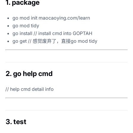
1. package
go mod init maocaoying.com/learn
go mod tidy
go install // install cmd into GOPTAH
go get // 感觉废弃了，直接go mod tidy
2. go help cmd
// help cmd detail info
3. test