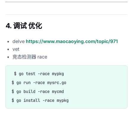
4. 调试 优化
delve
https://www.maocaoying.com/topic/971
vet
竞态检测器 race
 $ go test -race mypkg

$ go run -race mysrc.go

$ go build -race mycmd
