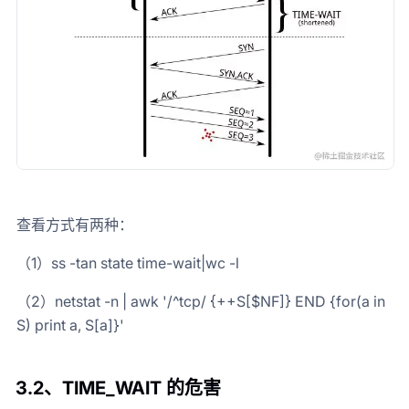
查看方式有两种：
（1）ss -tan state time-wait|wc -l
（2）netstat -n | awk '/^tcp/ {++S[$NF]} END {for(a in
S) print a, S[a]}'
3.2、
TIME_WAIT 的危害