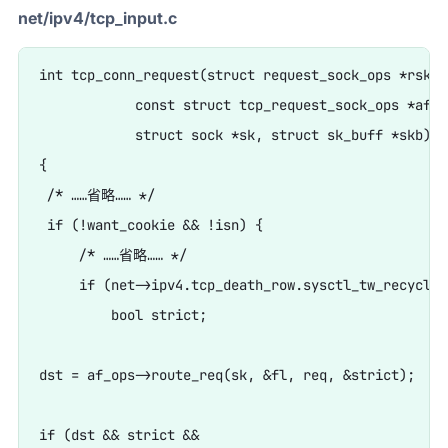
net/ipv4/tcp_input.c
int tcp_conn_request(struct request_sock_ops *rsk_op
            const struct tcp_request_sock_ops *af_op
            struct sock *sk, struct sk_buff *skb)

{

 /* ……省略…… */

 if (!want_cookie && !isn) {

     /* ……省略…… */

     if (net->ipv4.tcp_death_row.sysctl_tw_recycle) 
         bool strict;

dst = af_ops->route_req(sk, &fl, req, &strict);

if (dst && strict &&
