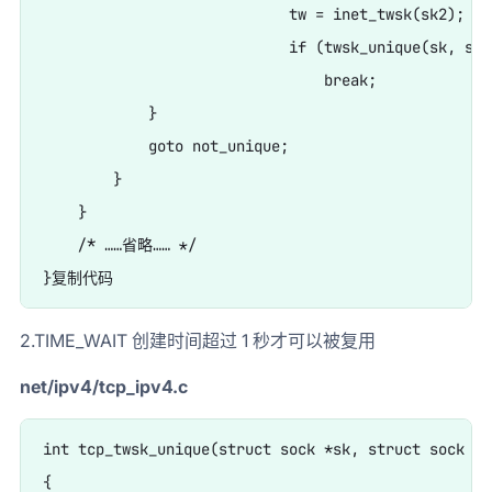
                            tw = inet_twsk(sk2);

                            if (twsk_unique(sk, sk2,
                                break;

            }

            goto not_unique;

        }

    }

    /* ……省略…… */

2.TIME_WAIT 创建时间超过 1 秒才可以被复用
net/ipv4/tcp_ipv4.c
int tcp_twsk_unique(struct sock *sk, struct sock *s
{
