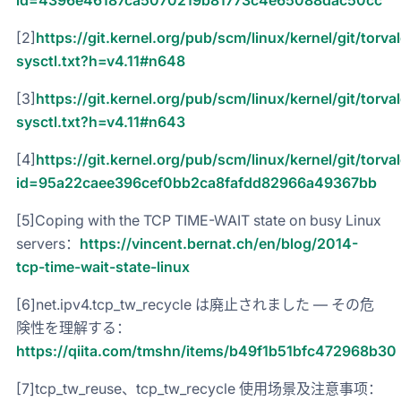
id=4396e46187ca5070219b81773c4e65088dac50cc
[2]
https://git.kernel.org/pub/scm/linux/kernel/git/torv
sysctl.txt?h=v4.11#n648
[3]
https://git.kernel.org/pub/scm/linux/kernel/git/torv
sysctl.txt?h=v4.11#n643
[4]
https://git.kernel.org/pub/scm/linux/kernel/git/torva
id=95a22caee396cef0bb2ca8fafdd82966a49367bb
[5]Coping with the TCP TIME-WAIT state on busy Linux
servers：
https://vincent.bernat.ch/en/blog/2014-
tcp-time-wait-state-linux
[6]net.ipv4.tcp_tw_recycle は廃止されました ― その危
険性を理解する：
https://qiita.com/tmshn/items/b49f1b51bfc472968b30
[7]tcp_tw_reuse、tcp_tw_recycle 使用场景及注意事项：