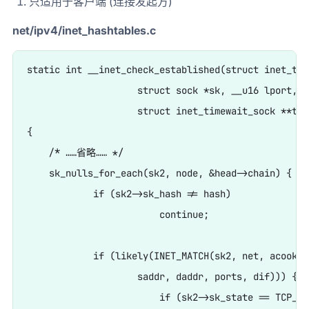
只适用于客户端 (连接发起方)
net/ipv4/inet_hashtables.c
static int __inet_check_established(struct inet_tim
                    struct sock *sk, __u16 lport,

                    struct inet_timewait_sock **twp)
{

    /* ……省略…… */

    sk_nulls_for_each(sk2, node, &head->chain) {

            if (sk2->sk_hash != hash)

                        continue;

            if (likely(INET_MATCH(sk2, net, acookie,
                    saddr, daddr, ports, dif))) {

                        if (sk2->sk_state == TCP_TI