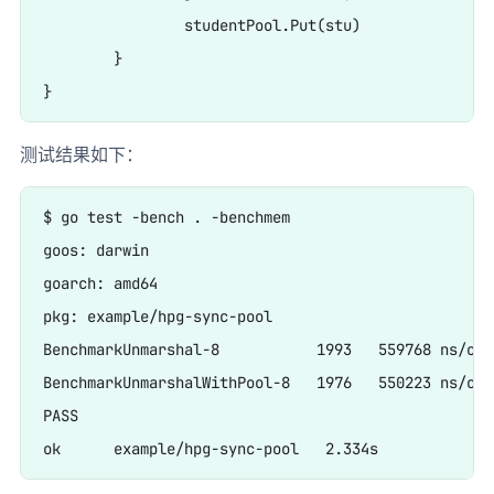
		studentPool.Put(stu)

	}

测试结果如下：
$ go test -bench . -benchmem

goos: darwin

goarch: amd64

pkg: example/hpg-sync-pool

BenchmarkUnmarshal-8           1993   559768 ns/op 
BenchmarkUnmarshalWithPool-8   1976   550223 ns/op 
PASS
