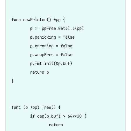
func newPrinter() *pp {

	p := ppFree.Get().(*pp)

	p.panicking = false

	p.erroring = false

	p.wrapErrs = false

	p.fmt.init(&p.buf)

	return p

}

func (p *pp) free() {

	if cap(p.buf) > 64<<10 {

		return
