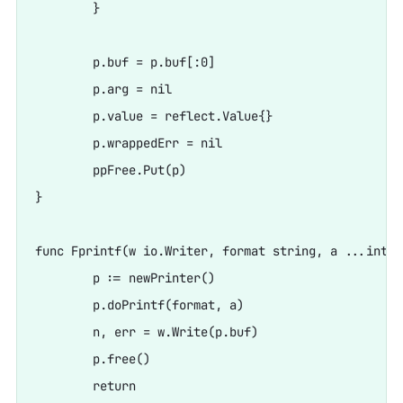
	}

	p.buf = p.buf[:0]

	p.arg = nil

	p.value = reflect.Value{}

	p.wrappedErr = nil

	ppFree.Put(p)

}

func Fprintf(w io.Writer, format string, a ...inter
	p := newPrinter()

	p.doPrintf(format, a)

	n, err = w.Write(p.buf)

	p.free()

	return
