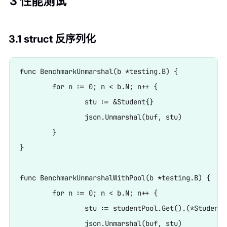
3 性能测试
3.1 struct 反序列化
func BenchmarkUnmarshal(b *testing.B) {

	for n := 0; n < b.N; n++ {

		stu := &Student{}

		json.Unmarshal(buf, stu)

	}

}

func BenchmarkUnmarshalWithPool(b *testing.B) {

	for n := 0; n < b.N; n++ {

		stu := studentPool.Get().(*Student)

		json.Unmarshal(buf, stu)
