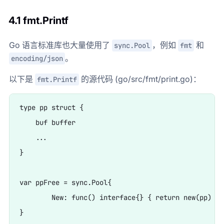
4.1 fmt.Printf
Go 语言标准库也大量使用了
，例如
和
sync.Pool
fmt
。
encoding/json
以下是
的源代码 (go/src/fmt/print.go)：
fmt.Printf
type pp struct {

    buf buffer

    ...

}

var ppFree = sync.Pool{

	New: func() interface{} { return new(pp) },

}
