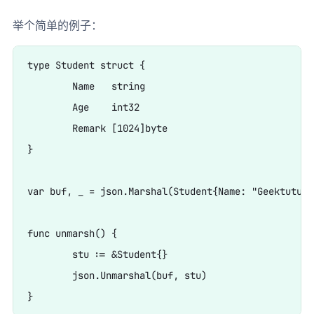
举个简单的例子：
type Student struct {

	Name   string

	Age    int32

	Remark [1024]byte

}

var buf, _ = json.Marshal(Student{Name: "Geektutu",
func unmarsh() {

	stu := &Student{}

	json.Unmarshal(buf, stu)
