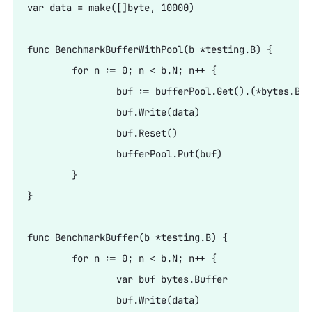
var data = make([]byte, 10000)

func BenchmarkBufferWithPool(b *testing.B) {

	for n := 0; n < b.N; n++ {

		buf := bufferPool.Get().(*bytes.Buffer)

		buf.Write(data)

		buf.Reset()

		bufferPool.Put(buf)

	}

}

func BenchmarkBuffer(b *testing.B) {

	for n := 0; n < b.N; n++ {

		var buf bytes.Buffer

		buf.Write(data)
