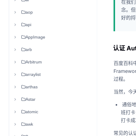
在我们
念。但
aop
好的捋
api
AppImage
认证 Aut
arb
Arbitrum
百度百科中对
Frame
arraylist
过程。
arthas
当然，今
Astar
通俗地
atomic
班打卡
打卡成
awk
常见的认