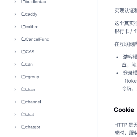
buidlerdao
实现认证
caddy
这个其实
calibre
银行卡 /
CancelFunc
在互联网
CAS
游客模
cdn
章，就
登录模
cgroup
（to
令牌，
chan
channel
Cookie
chat
HTTP
chatgpt
成时，服