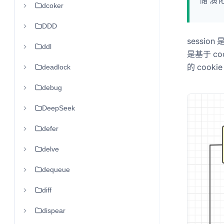
储 演化
dcoker
DDD
sessi
ddl
是基于 co
的 cooki
deadlock
debug
DeepSeek
defer
delve
dequeue
diff
dispear