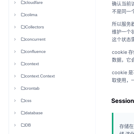
cloudfare
确认当前
不是同一
colima
所以服务
Collectors
维护一个
这个状态需要
concurrent
confluence
cooki
数据，它
context
cooki
context.Context
取使用，一
crontab
Sessio
css
database
DB
存储在h