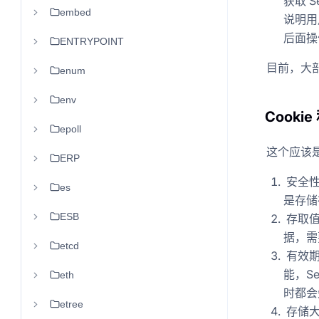
获取 S
embed
说明用
后面操
ENTRYPOINT
目前，大
enum
env
Cookie
epoll
这个应该
ERP
安全性：
es
是存储
ESB
存取值
据，需
etcd
有效期
能，S
eth
时都会
etree
存储大小