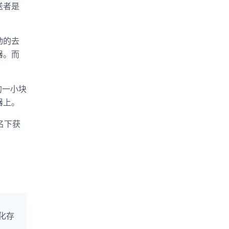
送者是
动的去
器。而
的一小块
器上。
域名下获
。
部化存