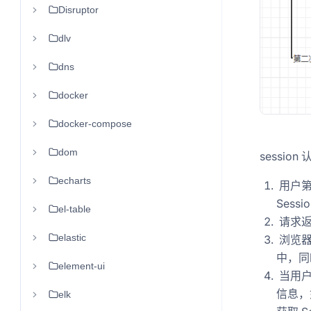
Disruptor
dlv
dns
docker
docker-compose
dom
sessio
echarts
用户第
Sessio
el-table
请求返回
elastic
浏览器
中，同时
element-ui
当用户
信息，
elk