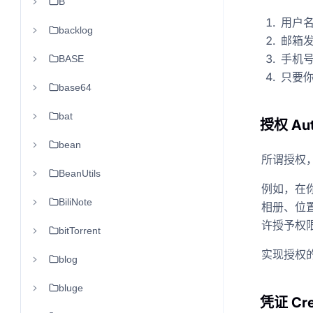
B
用户名
backlog
邮箱发
手机号
BASE
只要你
base64
bat
授权 Aut
bean
所谓授权
BeanUtils
例如，在
BiliNote
相册、位
许授予权
bitTorrent
实现授权的方
blog
bluge
凭证 Cre