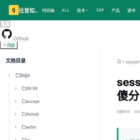
Q
往昔知识库
ALL
ERP
时间轴
技术
产品
读书
Github
顶部
文档目录
sessio
tags
ses
99.99
傻分
accept
创建时间：
202
Activiti
actor
ai