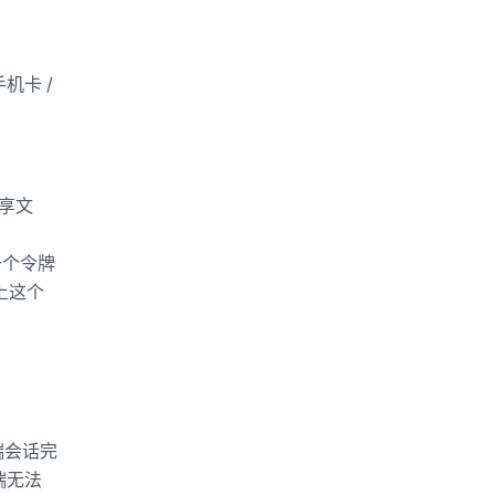
机卡 /
分享文
一个令牌
上这个
端会话完
端无法